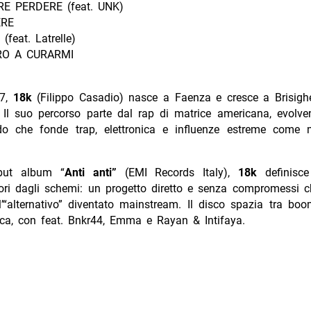
RE PERDERE (feat. UNK)
ERE
feat. Latrelle)
RO A CURARMI
97,
18k
(Filippo Casadio) nasce a Faenza e cresce a Brisighel
Il suo percorso parte dal rap di matrice americana, evolve
do che fonde trap, elettronica e influenze estreme come 
but album “
Anti anti”
(EMI Records Italy),
18k
definisce 
uori dagli schemi: un progetto diretto e senza compromessi ch
l’“alternativo” diventato mainstream. Il disco spazia tra bo
nica, con feat. Bnkr44, Emma e Rayan & Intifaya.