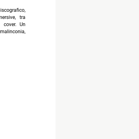
cografico,
ersive, tra
a cover. Un
alinconia,