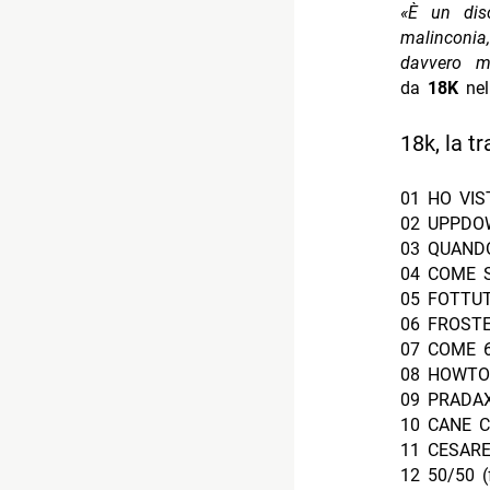
«È un dis
malinconia
davvero mi
da
18K
nel
18k, la tr
01 HO VIS
02 UPPDO
03 QUAND
04 COME 
05 FOTTUT
06 FROSTE
07 COME 
08 HOWTOBA
09 PRADA
10 CANE 
11 CESAR
12 50/50 (