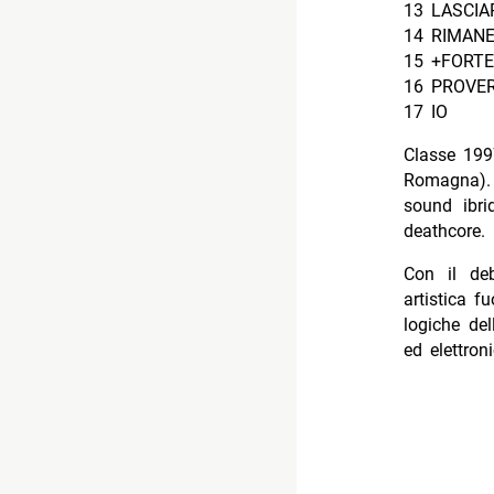
13 LASCIA
14 RIMAN
15 +FORTE (
16 PROVE
17 IO
Classe 19
Romagna). 
sound ibri
deathcore.
Con il de
artistica f
logiche del
ed elettro