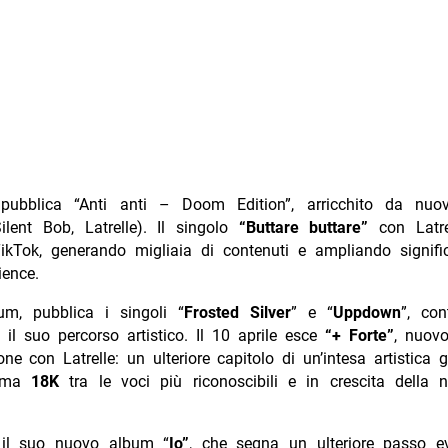
ubblica “Anti anti – Doom Edition”, arricchito da nuov
ilent Bob, Latrelle). Il singolo
“Buttare buttare”
con Latre
TikTok, generando migliaia di contenuti e ampliando signifi
ience.
um, pubblica i singoli “
Frosted Silver
” e “
Uppdown
”, co
 il suo percorso artistico. Il 10 aprile esce
“+ Forte”
, nuovo
one con Latrelle: un ulteriore capitolo di un’intesa artistica g
erma
18K
tra le voci più riconoscibili e in crescita della
 il suo nuovo album “
Io”
, che segna un ulteriore passo ev