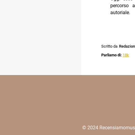
percorso a
autoriale.
Scritto da
Redazio
Parliamo di:
18k
© 2024 Recensiamomusica