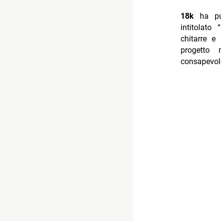
18k
ha pu
intitolato “
chitarre e
progetto 
consapevole