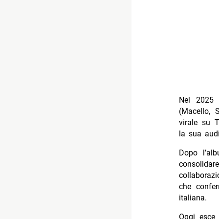
Nel 2025 p
(Macello, S
virale su 
la sua aud
Dopo l’alb
consolidare
collaborazi
che conf
italiana.
Oggi esce