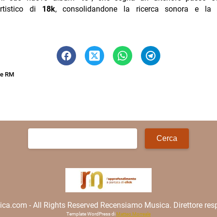
rtistico di
18k
, consolidandone la ricerca sonora e la 
ne RM
Ricerca
per:
.com - All Rights Reserved Recensiamo Musica. Direttore resp
Template WordPress di
Matteo Morreale