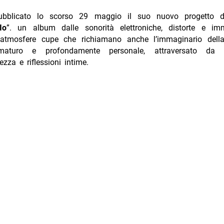
bblicato lo scorso 29 maggio il suo nuovo progetto dis
Io
”. un album dalle sonorità elettroniche, distorte e imm
 atmosfere cupe che richiamano anche l’immaginario dell
maturo e profondamente personale, attraversato da m
zza e riflessioni intime.