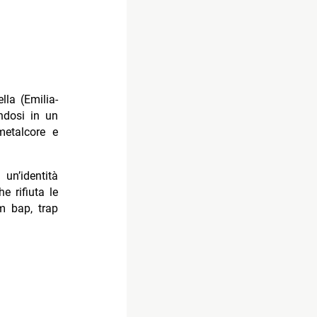
la (Emilia-
ndosi in un
metalcore e
un’identità
e rifiuta le
om bap, trap