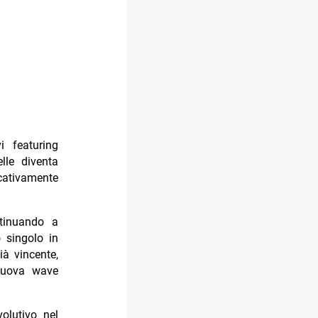
i featuring
lle diventa
cativamente
ntinuando a
 singolo in
ià vincente,
 nuova wave
olutivo nel