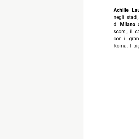
Achille La
negli stad
di
Milano
c
scorsi, il
con il gra
Roma. I big