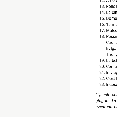
Amore
Rolls
La cit
Dome
16 ma
Maled
Pess
Cadil
Bvlga
Thoir
La bel
Comun
In via
C’est 
Incosc
*Queste so
giugno. La 
eventuali o