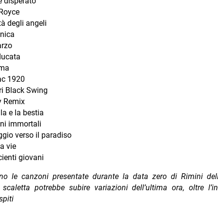
 disperato
 Royce
tà degli angeli
nica
rzo
ucata
ima
ac 1920
ri Black Swing
y Remix
la e la bestia
i immortali
ggio verso il paradiso
la vie
ienti giovani
no le canzoni presentate durante la data zero di Rimini del
scaletta potrebbe subire variazioni dell’ultima ora, oltre l’i
spiti