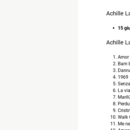
Achille L
15 gi
Achille L
Amor
Bam b
Danna
1969
Senza
La via
Maril
Perdu
Cristi
Walk 
Me ne