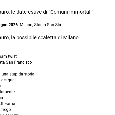
auro, le date estive di “Comuni immortali”
ugno 2026
: Milano, Stadio San Siro
auro, la possibile scaletta di Milano
am twist
ta San Francisco
 una stupida storia
 dei guai
ù
tamente
na
Of Fame
 frego