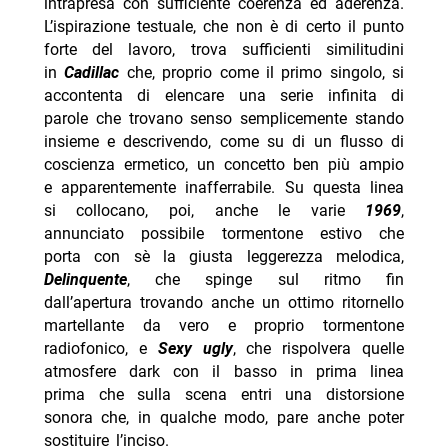
intrapresa con sufficiente coerenza ed aderenza.
L’ispirazione testuale, che non è di certo il punto
forte del lavoro, trova sufficienti similitudini
in
Cadillac
che, proprio come il primo singolo, si
accontenta di elencare una serie infinita di
parole che trovano senso semplicemente stando
insieme e descrivendo, come su di un flusso di
coscienza ermetico, un concetto ben più ampio
e apparentemente inafferrabile. Su questa linea
si collocano, poi, anche le varie
1969
,
annunciato possibile tormentone estivo che
porta con sè la giusta leggerezza melodica,
Delinquente
, che spinge sul ritmo fin
dall’apertura trovando anche un ottimo ritornello
martellante da vero e proprio tormentone
radiofonico, e
Sexy ugly
, che rispolvera quelle
atmosfere dark con il basso in prima linea
prima che sulla scena entri una distorsione
sonora che, in qualche modo, pare anche poter
sostituire l’inciso.