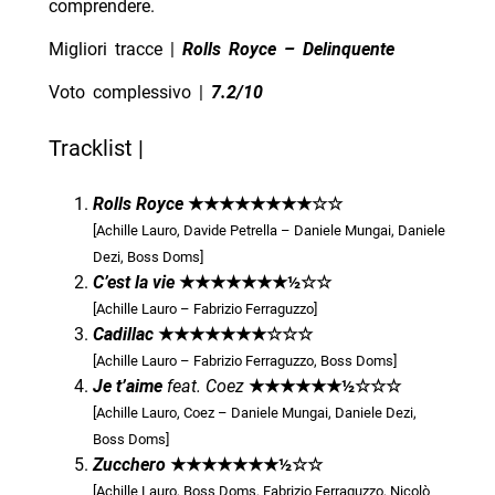
comprendere.
Migliori tracce |
Rolls Royce – Delinquente
Voto complessivo |
7.2
/10
Tracklist |
Rolls Royce
★★★★
★★★
★
☆
☆
[Achille Lauro, Davide Petrella – Daniele Mungai, Daniele
Dezi, Boss Doms]
C’est la vie
★★★★★
★★½
☆
☆
[Achille Lauro – Fabrizio Ferraguzzo]
Cadillac
★★★★★
★★
☆
☆
☆
[Achille Lauro – Fabrizio Ferraguzzo, Boss Doms]
Je t’aime
feat. Coez
★★★
★★
★½
☆
☆
☆
[Achille Lauro, Coez – Daniele Mungai, Daniele Dezi,
Boss Doms]
Zucchero
★★★★★
★★½
☆
☆
[Achille Lauro, Boss Doms, Fabrizio Ferraguzzo, Nicolò