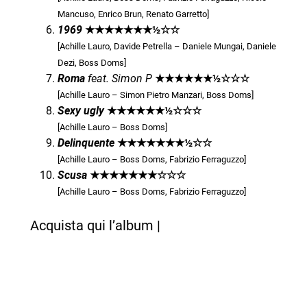
Mancuso, Enrico Brun, Renato Garretto]
1969
★★★★★
★★½
☆
☆
[Achille Lauro, Davide Petrella – Daniele Mungai, Daniele
Dezi, Boss Doms]
Roma
feat. Simon P
★★★
★★
★½
☆
☆
☆
[Achille Lauro – Simon Pietro Manzari, Boss Doms]
Sexy ugly
★★★
★★
★½
☆
☆
☆
[Achille Lauro – Boss Doms]
Delinquente
★★★★★
★★½
☆
☆
[Achille Lauro – Boss Doms, Fabrizio Ferraguzzo]
Scusa
★★★★★
★★
☆
☆
☆
[Achille Lauro – Boss Doms, Fabrizio Ferraguzzo]
Acquista qui l’album |