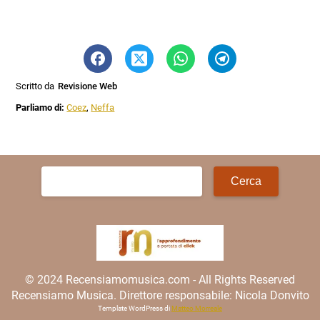
Scritto da
Revisione Web
Parliamo di:
Coez
,
Neffa
Ricerca
per:
© 2024 Recensiamomusica.com - All Rights Reserved
Recensiamo Musica. Direttore responsabile: Nicola Donvito
Template WordPress di
Matteo Morreale