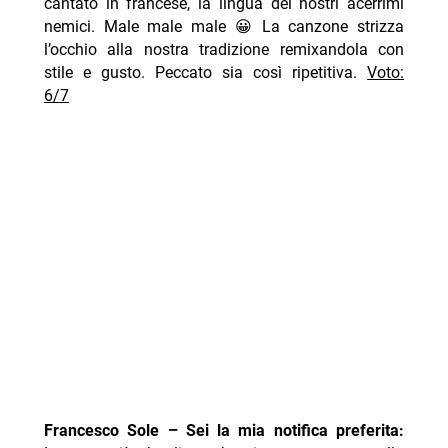
cantato in francese, la lingua dei nostri acerrimi
nemici. Male male male 😀 La canzone strizza
l’occhio alla nostra tradizione remixandola con
stile e gusto. Peccato sia così ripetitiva.
Voto:
6/7
Francesco Sole – Sei la mia notifica preferita: