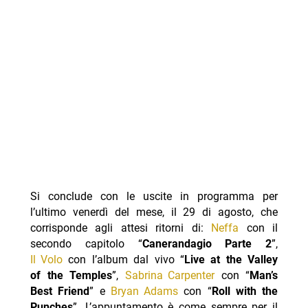
Si conclude con le uscite in programma per
l’ultimo venerdì del mese, il 29 di agosto, che
corrisponde agli attesi ritorni di:
Neffa
con il
secondo capitolo “
Canerandagio Parte 2
”,
Il
Volo
con l’album dal vivo “
Live at the Valley
of the Temples
”,
Sabrina Carpenter
con “
Man’s
Best Friend
” e
Bryan Adams
con “
Roll with the
Punches
”. L’appuntamento è come sempre per il