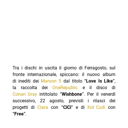
Tra i dischi in uscita il giorno di Ferragosto, sul
fronte internazionale, spiccano: il nuovo album
di inediti dei
Maroon 5
dal titolo “
Love Is Like
”,
la raccolta dei
OneRepublic
e il disco di
Conan Gray
intitolato “
Wishbone
”. Per il venerdì
successivo, 22 agosto, previsti i rilasci dei
progetti di
Ciara
con “
CiCi
” e di
Kid Cudi
con
“
Free
”.