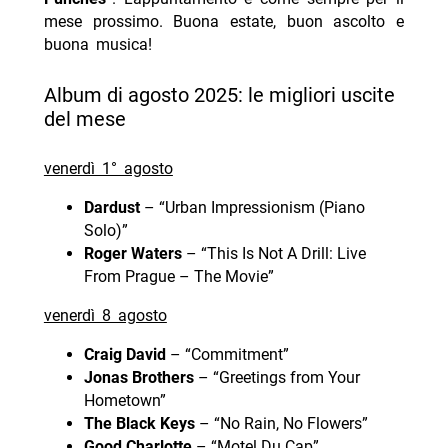
mese prossimo. Buona estate, buon ascolto e
buona musica!
Album di agosto 2025: le migliori uscite
del mese
venerdì 1° agosto
Dardust
– “Urban Impressionism (Piano
Solo)”
Roger Waters
– “This Is Not A Drill: Live
From Prague – The Movie”
venerdì 8 agosto
Craig David
– “Commitment”
Jonas Brothers
– “Greetings from Your
Hometown”
The Black Keys
– “No Rain, No Flowers”
Good Charlotte
– “Motel Du Cap”