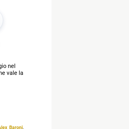
gio nel
he vale la
Alex Baroni
,