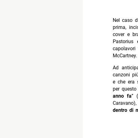
Nel caso di
prima, inc
cover e bra
Pastorius 
capolavori 
McCartney.
Ad anticip
canzoni pi
e che era 
per questo 
anno fa
” 
Caravano),
dentro di 