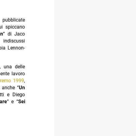
i pubblicate
ui spiccano
in
” di Jaco
 indiscussi
ppia Lennon-
“, una delle
ente lavoro
remo 1999
,
o anche “
Un
tti e Diego
lare
” e “
Sei