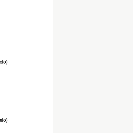
elo)
elo)