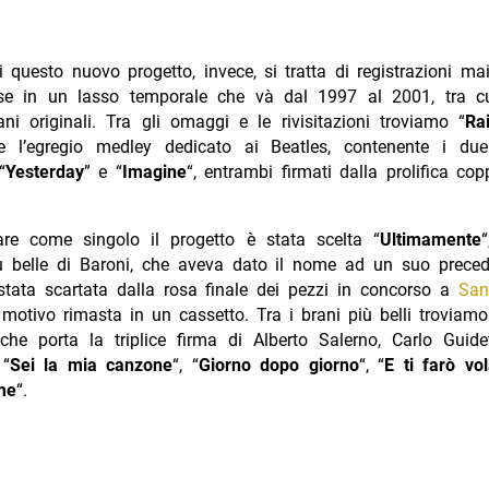
 questo nuovo progetto, invece, si tratta di registrazioni ma
ise in un lasso temporale che và dal 1997 al 2001, tra c
ni originali. Tra gli omaggi e le rivisitazioni troviamo “
Ra
e l’egregio medley dedicato ai Beatles, contenente i due
“
Yesterday
” e “
Imagine
“, entrambi firmati dalla prolifica co
are come singolo il progetto è stata scelta “
Ultimamente
ù belle di Baroni, che aveva dato il nome ad un suo preced
stata scartata dalla rosa finale dei pezzi in concorso a
San
motivo rimasta in un cassetto. Tra i brani più belli troviam
(che porta la triplice firma di Alberto Salerno, Carlo Guide
 “
Sei la mia canzone
“, “
Giorno dopo giorno
“, “
E ti farò vo
me
“.