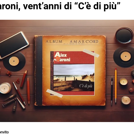
roni, vent’anni di “C’è di più”
nvito