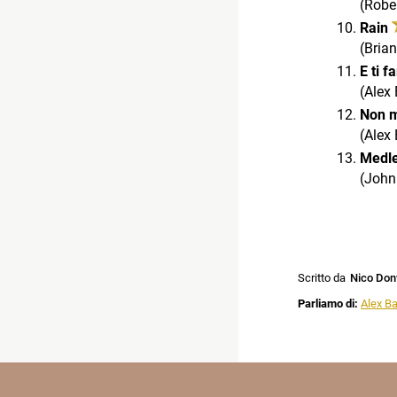
(Rober
Rain
(Bria
E ti f
(Alex
Non m
(Alex 
Medle
(John
Scritto da
Nico Don
Parliamo di:
Alex Ba