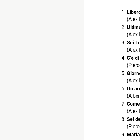
Liber
(Alex
Ultim
(Alex
Sei l
(Alex
C’è di
(Pier
Giorn
(Alex
Un an
(Alber
Come
(Alex
Sei d
(Pier
Maria