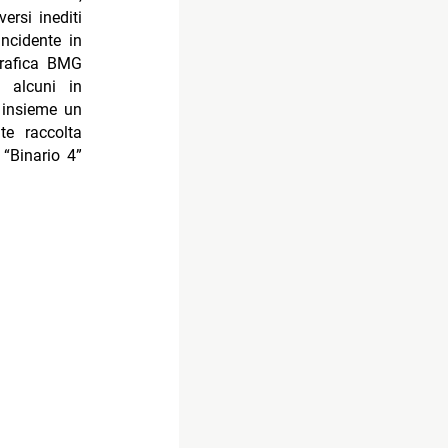
ersi inediti
incidente in
grafica BMG
, alcuni in
o insieme un
te raccolta
 “Binario 4”