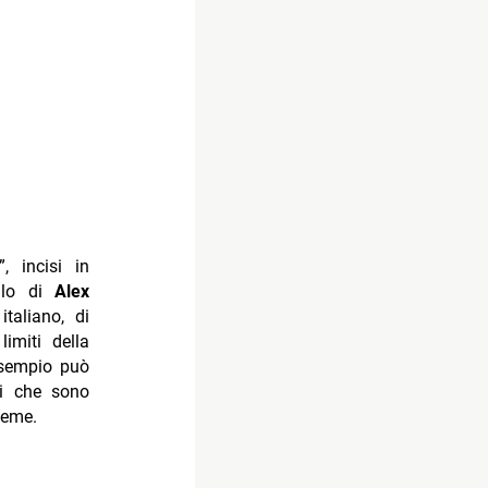
, incisi in
llo di
Alex
taliano, di
limiti della
 esempio può
ti che sono
ieme.