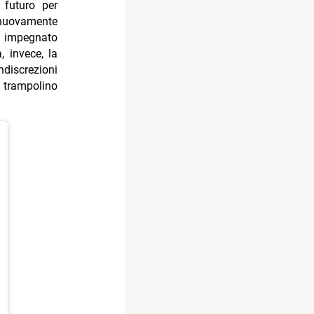
 futuro per
 nuovamente
o impegnato
, invece, la
discrezioni
 trampolino