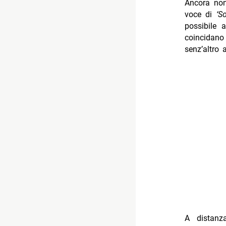
Ancora non 
voce di
‘S
possibile 
coincidano
senz’altro 
A distanz