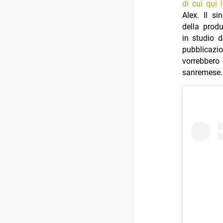
di cui qui 
Alex. Il s
della prod
in studio d
pubblicazi
vorrebbero
sanremese.