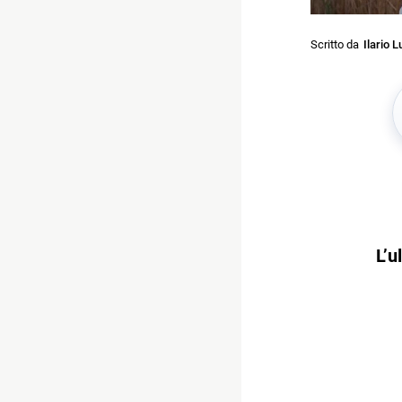
Scritto da
Ilario L
L’u