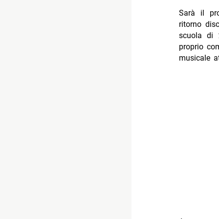
Sarà il p
ritorno di
scuola di
proprio com
musicale at