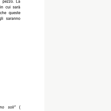
el pezzo. La
in cui sarà
 che queste
gli saranno
amo soli”
(