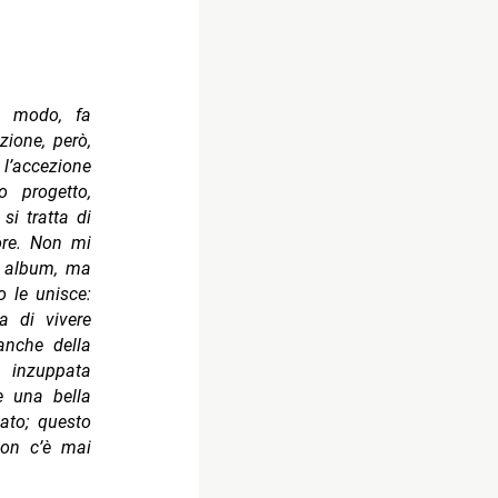
e modo, fa
zione, però,
l’accezione
o progetto,
si tratta di
lore. Non mi
t album, ma
o le unisce:
a di vivere
anche della
 inzuppata
e una bella
ato; questo
non c’è mai