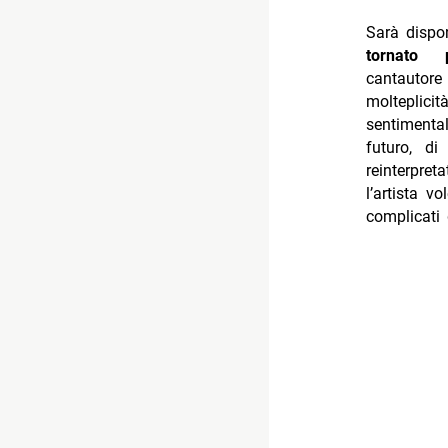
Sarà dispon
tornato 
cantautor
molteplici
sentimenta
futuro, d
reinterpret
l’artista v
complicati