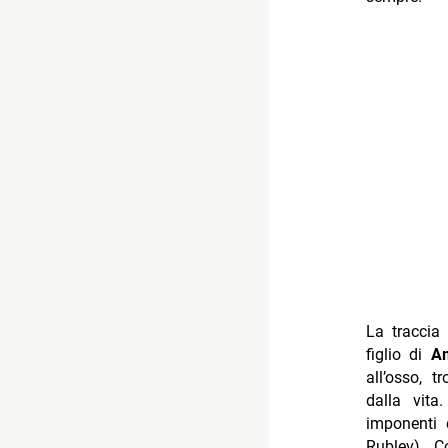
La traccia
figlio di
Am
all’osso, 
dalla vita
imponenti 
Rublev). 