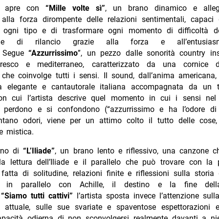
si apre con
“Mille volte sì”
, un brano dinamico e alle
 alla forza dirompente delle relazioni sentimentali, capaci
i ogni tipo e di trasformare ogni momento di difficoltà de
ione di rilancio grazie alla forza e all’entusias
e. Segue
“Azzurrissimo
”, un pezzo dalle sonorità country ins
resco e mediterraneo, caratterizzato da una cornice d’
 che coinvolge tutti i sensi. Il sound, dall’anima americana
a elegante e cantautorale italiana accompagnata da un 
on cui l’artista descrive quel momento in cui i sensi nel 
i perdono e si confondono (“azzurrissimo e ha l’odore di 
entano odori, viene per un attimo colto il tutto delle cos
e mistica.
urno di
“L’Iliade”
, un brano lento e riflessivo, una canzone c
la lettura dell’Iliade e il parallelo che può trovare con la 
fatta di solitudine, relazioni finite e riflessioni sulla stori
e in parallelo con Achille, il destino e la fine dell
n
“Siamo tutti cattivi”
l’artista sposta invece l’attenzione sull
attuale, sulle sue svariate e spaventose espettorazioni 
apacità odierna di non sconvolgersi realmente davanti a ni