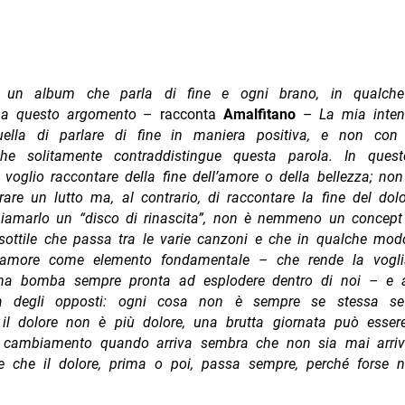
 un album che parla di fine e ogni brano, in qualch
o a questo argomento
– racconta
Amalfitano
–
La mia inten
ella di parlare di fine in maniera positiva, e non con 
he solitamente contraddistingue questa parola. In quest
 voglio raccontare della fine dell’amore o della bellezza; non 
rare un lutto ma, al contrario, di raccontare la fine del do
hiamarlo un “disco di rinascita”, non è nemmeno un concep
 sottile che passa tra le varie canzoni e che in qualche mod
l’amore come elemento fondamentale – che rende la vogli
na bomba sempre pronta ad esplodere dentro di noi – e 
za degli opposti: ogni cosa non è sempre se stessa se
, il dolore non è più dolore, una brutta giornata può esser
il cambiamento quando arriva sembra che non sia mai arriv
re che il dolore, prima o poi, passa sempre, perché forse 