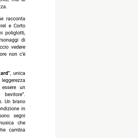
zza.
he racconta
rel e Corto
 poliglotti,
rsonaggi di
accio vedere
ore non c’è
kard”
, unica
 leggerezza
r essere un
bevitore”.
m. Un brano
ndizione in
 sono segni
musica che
 che cambia