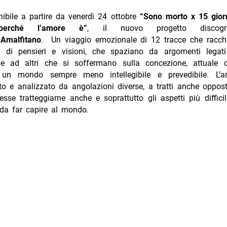
ibile a partire da venerdì 24 ottobre
“Sono morto x 15 gior
perché l’amore è”
, il nuovo progetto discogr
e
Amalfitano
. Un viaggio emozionale di 12 tracce che racc
tà di pensieri e visioni, che spaziano da argomenti legati
le ad altri che si soffermano sulla concezione, attuale 
i un mondo sempre meno intellegibile e prevedibile. L’a
ato e analizzato da angolazioni diverse, a tratti anche oppo
olesse tratteggiarne anche e soprattutto gli aspetti più difficili
 da far capire al mondo.