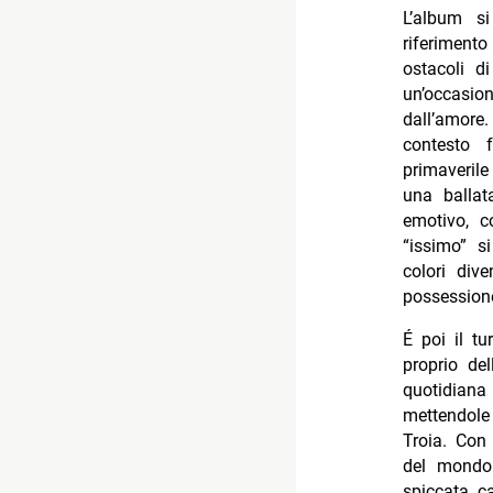
L’album 
riferimento
ostacoli d
un’occas
dall’amor
contesto f
primaverile
una ballat
emotivo, c
“issimo” s
colori div
possession
É poi il t
proprio del
quotidiana 
mettendol
Troia. Co
del mondo 
spiccata c