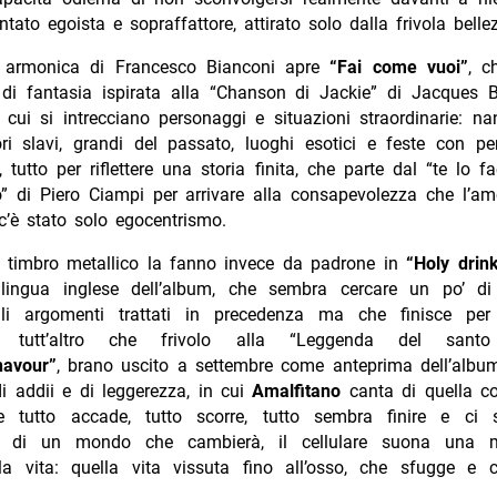
ntato egoista e sopraffattore, attirato solo dalla frivola belle
i armonica di Francesco Bianconi apre
“Fai come vuoi”
, c
 di fantasia ispirata alla “Chanson di Jackie” di Jacques B
 cui si intrecciano personaggi e situazioni straordinarie: nani
ri slavi, grandi del passato, luoghi esotici e feste con pe
à, tutto per riflettere una storia finita, che parte dal “te lo f
o” di Piero Ciampi per arrivare alla consapevolezza che l’am
c’è stato solo egocentrismo.
il timbro metallico la fanno invece da padrone in
“Holy drin
 lingua inglese dell’album, che sembra cercare un po’ di
gli argomenti trattati in precedenza ma che finisce pe
to tutt’altro che frivolo alla “Leggenda del santo 
navour”
, brano uscito a settembre come anteprima dell’albu
i addii e di leggerezza, in cui
Amalfitano
canta di quella co
e tutto accade, tutto scorre, tutto sembra finire e ci
ri di un mondo che cambierà, il cellulare suona una 
la vita: quella vita vissuta fino all’osso, che sfugge e