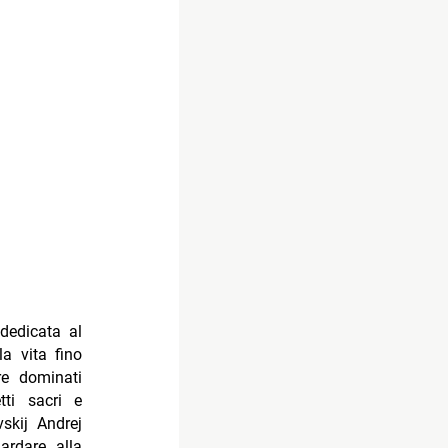
dedicata al
la vita fino
re dominati
tti sacri e
skij Andrej
ardare alla