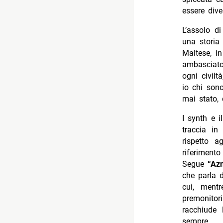
essere dive
L’assolo d
una storia
Maltese, in
ambasciato
ogni civilt
io chi son
mai stato, 
I synth e 
traccia in
rispetto a
riferimen
Segue
“Az
che parla d
cui, mentr
premonito
racchiude 
sempre.