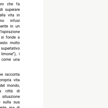
gro che fa
 di superare
lla vita in
mo infusi
erite in un
ispirazione
, si fonde a
testo molto
superlativo
limone”), i
e, come una
he racconta
propria vita
a del mondo,
a città di
a situazione
e sulla sua
ente, ma di