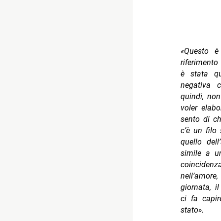
«Questo è
riferiment
è stata qu
negativa c
quindi, non
voler elabo
sento di c
c’è un filo
quello del
simile a u
coinciden
nell’amore
giornata, 
ci fa capi
stato».