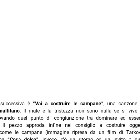
 successiva è
“Vai a costruire le campane”
, una canzone 
alfitano
. Il male e la tristezza non sono nulla se si vive 
trovando quel punto di congiunzione tra dominare ed esse
. Il pezzo approda infine nel consiglio a costruire ogge
come le campane (immagine ripresa da un film di Tarkov
Con
“Cosa dolce”
, invece, c’è un ritorno ed un invito a gu