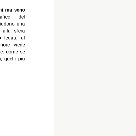
ni ma sono
afico del
hiudono una
 alla sfera
o legata al
more viene
ste, come se
, quelli più