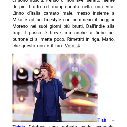
ci sono riusciti. Penso di non aver sentito niente
di più brutto ed inappropriato nella mia vita.
L’inno d’Italia cantato male, messo insieme a
Mika e ad un freestyle che nemmeno il peggior
Moreno nei suoi giorni più brutti. Dall’indie alla
trap il passo è breve, ma anche a finire nel
burrone ci si mette poco. Rimettiti in riga, Mario,
che questo non è il tuo.
Voto: 4
Tish –
Think:
Grintosa, vera, potente, calda, sensuale.