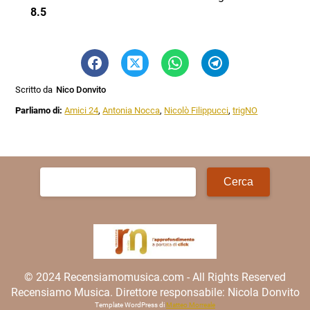
8.5
Scritto da
Nico Donvito
Parliamo di:
Amici 24
,
Antonia Nocca
,
Nicolò Filippucci
,
trigNO
Ricerca
per:
© 2024 Recensiamomusica.com - All Rights Reserved
Recensiamo Musica. Direttore responsabile: Nicola Donvito
Template WordPress di
Matteo Morreale