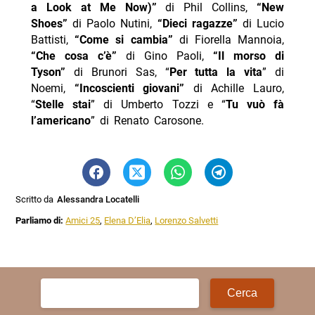
a Look at Me Now)”
di Phil Collins,
“New
Shoes”
di Paolo Nutini,
“Dieci ragazze”
di Lucio
Battisti,
“Come si cambia”
di Fiorella Mannoia,
“Che cosa c’è”
di Gino Paoli,
“Il morso di
Tyson”
di Brunori Sas, “
Per tutta la vita
” di
Noemi,
“Incoscienti giovani”
di Achille Lauro,
“
Stelle stai
” di Umberto Tozzi e “
Tu vuò fà
l’americano
” di Renato Carosone.
Scritto da
Alessandra Locatelli
Parliamo di:
Amici 25
,
Elena D’Elia
,
Lorenzo Salvetti
Ricerca
per: