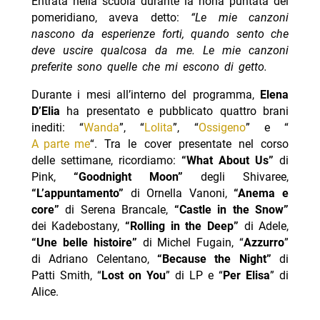
Entrata nella scuola durante la nona puntata del
pomeridiano, aveva detto:
“Le mie canzoni
nascono da esperienze forti, quando sento che
deve uscire qualcosa da me. Le mie canzoni
preferite sono quelle che mi escono di getto.
Durante i mesi all’interno del programma,
Elena
D’Elia
ha presentato e pubblicato quattro brani
inediti: “
Wanda
”, “
Lolita
”, “
Ossigeno
” e “
A parte me
“. Tra le cover presentate nel corso
delle settimane, ricordiamo:
“What About Us”
di
Pink,
“Goodnight Moon”
degli Shivaree,
“L’appuntamento”
di Ornella Vanoni,
“Anema e
core”
di Serena Brancale,
“Castle in the Snow”
dei Kadebostany,
“Rolling in the Deep”
di Adele,
“Une belle histoire”
di Michel Fugain, “
Azzurro
”
di Adriano Celentano,
“Because the Night”
di
Patti Smith, “
Lost on You
” di LP e “
Per Elisa
” di
Alice.