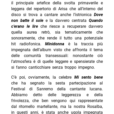
il principale artefice della svolta primaverile e
leggera del repertorio di Arisa che all’interno del
disco si trova a cantare anche l’istrionica
Dove
non batte il sole
e la davvero centrata
Quando
c’erano le lire
che riesce a recuperare davvero
quella aurea retrò, sia tematicamente che
sonoramente, che rende il tutto una potenziale
hit radiofonica.
Minidonna
è la traccia più
impegnata dell’album visto che affronta il tema
delle comunità transessuali: nonostante ciò
l’atmosfera è di quelle leggere e spensierate che
si fanno canticchiare senza troppo impegno.
C’è poi, ovviamente, la celebre
Mi sento bene
che ha segnato la sesta partecipazione al
Festival di Sanremo della cantante lucana.
Abbiamo detto delle leggerezza e della
frivolezza, che ben vengono qui rappresentate
dal ritornello martellante, ma la nostra Rosalba,
in questi anni, è stata anche ugola impegnata