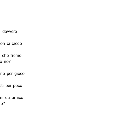
 davvero
non ci credo
i che fremo
 o no?
no per gioco
sti per poco
rmi da amico
no?