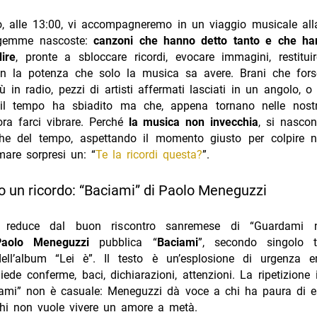
o, alle 13:00, vi accompagneremo in un viaggio musicale alla
 gemme nascoste:
canzoni che hanno detto tanto e che ha
ire
, pronte a sbloccare ricordi, evocare immagini, restitui
n la potenza che solo la musica sa avere. Brani che for
 in radio, pezzi di artisti affermati lasciati in un angolo, o
l tempo ha sbiadito ma che, appena tornano nelle nostr
ra farci vibrare. Perché
la musica non invecchia
, si nascon
ghe del tempo, aspettando il momento giusto per colpire 
mare sorpresi un: “
Te la ricordi questa?
”.
o un ricordo: “Baciami” di Paolo Meneguzzi
 reduce dal buon riscontro sanremese di “Guardami n
Paolo Meneguzzi
pubblica “
Baciami
”, secondo singolo t
ell’album “Lei è”. Il testo è un’esplosione di urgenza em
iede conferme, baci, dichiarazioni, attenzioni. La ripetizione i
rami” non è casuale: Meneguzzi dà voce a chi ha paura di e
 chi non vuole vivere un amore a metà.