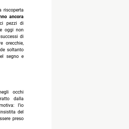
 riscoperta
nno ancora
rci pezzi di
se oggi non
 successi di
e orecchie,
de soltanto
nel segno e
egli occhi
ratto dalla
otiva: l’io
nsistita del
ssere preso