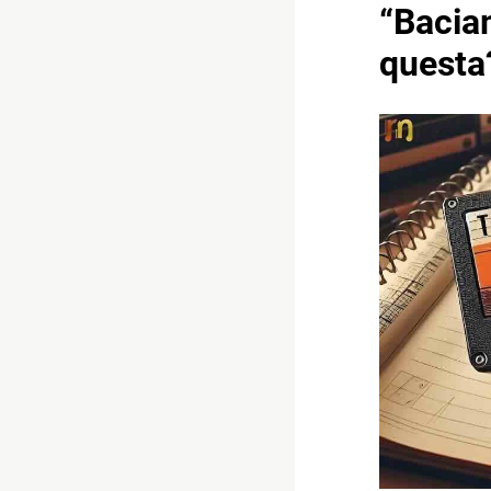
“Baciam
questa