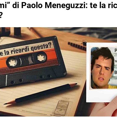
i” di Paolo Meneguzzi: te la ri
?