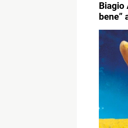
Biagio 
bene” a