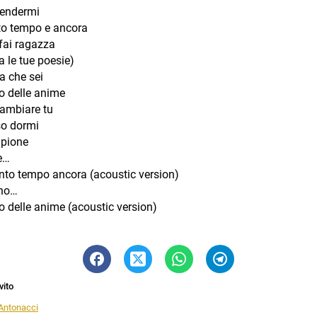
endermi
o tempo e ancora
fai ragazza
tra le tue poesie)
a che sei
to delle anime
ambiare tu
o dormi
mpione
e…
nto tempo ancora (acoustic version)
gno…
to delle anime (acoustic version)
vito
 Antonacci