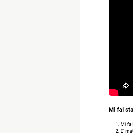
Mi fai st
Mi fai
E’ ma