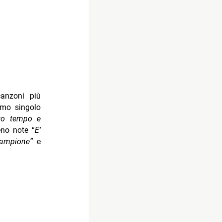
canzoni più
imo singolo
to tempo e
no note “
E’
 campione”
e