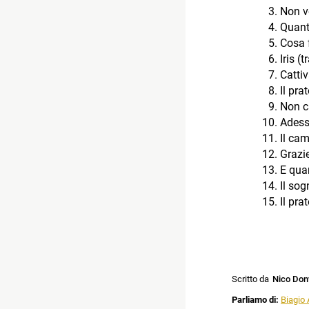
Non v
Quant
Cosa 
Iris (
Cattiv
Il pra
Non c
Adess
Il ca
Grazi
E qua
Il so
Il pra
Scritto da
Nico Don
Parliamo di:
Biagio