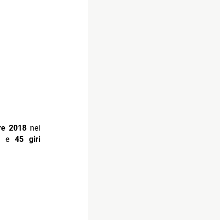
re 2018
nei
r) e
45 giri