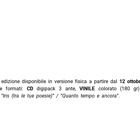
dizione disponibile in versione fisica a partire dal
12 ottob
re formati:
CD
digipack 3 ante,
VINILE
colorato (180 g
“Iris (tra le tue poesie)” / “Quanto tempo e ancora”
.