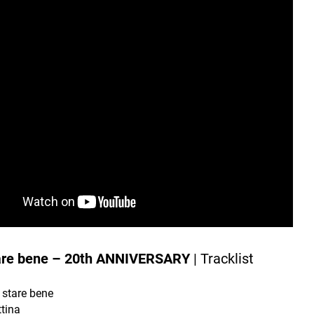
are bene –
20th ANNIVERSARY
| Tracklist
 stare bene
ttina