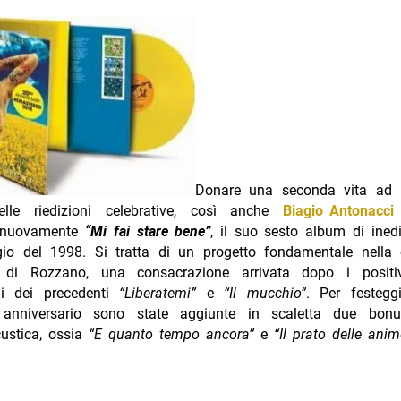
Donare una seconda vita ad 
delle riedizioni celebrative, così anche
Biagio Antonacci
e nuovamente
“Mi fai stare bene”
, il suo sesto album di inedit
io del 1998. Si tratta di un progetto fondamentale nella c
e di Rozzano, una consacrazione arrivata dopo i positiv
li dei precedenti
“Liberatemi”
e
“Il mucchio”
. Per festegg
 anniversario sono state aggiunte in scaletta due bonu
custica, ossia
“E quanto tempo ancora”
e
“Il prato delle anim