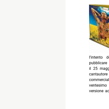
l’intento 
pubblicar
il 25 magg
cantautor
commercia
ventesimo
versione a