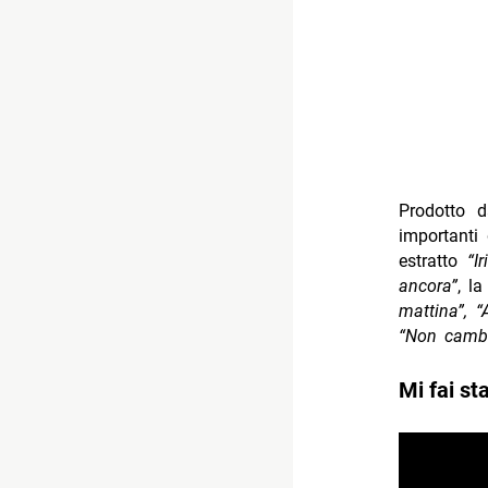
Prodotto d
importanti 
estratto
“I
ancora”
, la
mattina”, “
“Non cambi
Mi fai st