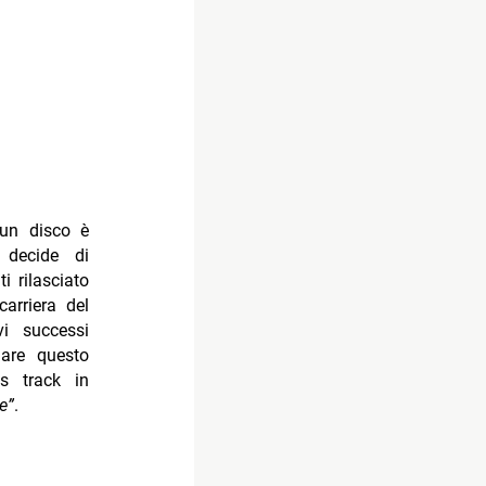
un disco è
decide di
i rilasciato
arriera del
i successi
iare questo
s track in
e”
.