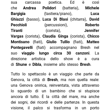
sua carcassa poetica. Ed è così
che
Andrea Polidori
(batteria),
Michele
Bargigia
(tastiera/piano),
Luca
Ghiazzi
(basso),
Luca Di Blasi
(chitarra),
David
Pecchioli
(percussioni),
Roberto
Tiranti
(corista),
Jennifer
Vargas
(corista),
Claudia Ginga
(corista),
Chicco
Montisano
(fiati),
Giulio Tullio
(fiati),
Matteo
Pontegavelli
(fiati) accompagnano Bresh nel
suo
viaggio lungo circa 30 canzoni
. La
direzione artistica dello show è a cura
di
Shune
e
Dibla
, insieme allo stesso
Bresh
.
Tutto lo spettacolo è un viaggio che parte da
Genova, la città di
Bresh
, ma non quella reale:
una Genova onirica, reinventata, vista attraverso
lo sguardo di un bambino che si stupisce
ancora di tutto. È la città del mare, ma anche
dei sogni, dei ricordi e delle partenze. In questa
visione, il palco si trasforma in un porto