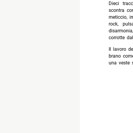
Dieci tra
scontra con
meticcio, i
rock, puls
disarmonia
corrotte da
Il lavoro d
brano come
una veste 