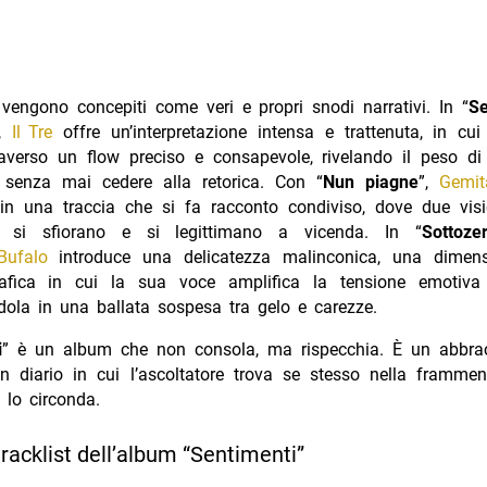
 vengono concepiti come veri e propri snodi narrativi. In “
Se
”,
Il Tre
offre un’interpretazione intensa e trattenuta, in cui 
traverso un flow preciso e consapevole, rivelando il peso di
senza mai cedere alla retorica. Con “
Nun piagne
”,
Gemit
in una traccia che si fa racconto condiviso, dove due visio
e si sfiorano e si legittimano a vicenda. In “
Sottoze
Bufalo
introduce una delicatezza malinconica, una dimens
afica in cui la sua voce amplifica la tensione emotiva
dola in una ballata sospesa tra gelo e carezze.
i
” è un album che non consola, ma rispecchia. È un abbra
un diario in cui l’ascoltatore trova se stesso nella framme
lo circonda.
 tracklist dell’album “Sentimenti”