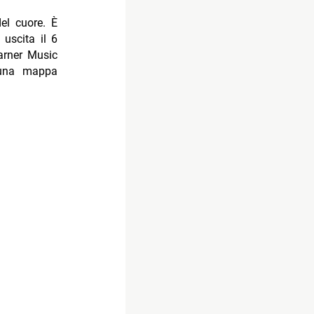
del cuore. È
 uscita il 6
arner Music
 una mappa