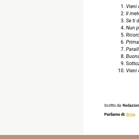
Vieni
Il met
Se ti
Nun p
Ricor
Prima
Parall
Buon
Sotto
Vieni
Scritto da
Redazio
Parliamo di:
Briga