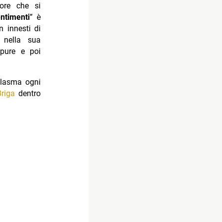
ore che si
ntimenti
” è
n innesti di
e nella sua
 pure e poi
plasma ogni
Briga
dentro