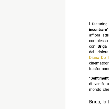
I featuring
incontrare
affiora at
complesso 
con
Briga
del dolor
Diana Del 
cinematogr
trasforman
“
Sentiment
di verità, 
mondo che 
Briga, la