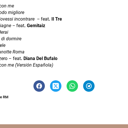
 con me
odo migliore
 dovessi incontrare –
feat
. Il Tre
iagne –
feat
. Gemitaiz
derai
 di dormire
ele
anotte Roma
zero – feat
. Diana Del Bufalo
 con me (Versión Española)
ne RM