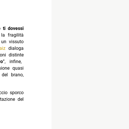
 ti dovessi
la fragilità
 un vissuto
aiz
dialoga
ni distinte
ro
”, infine,
ione quasi
 del brano,
ccio sporco
ntazione del