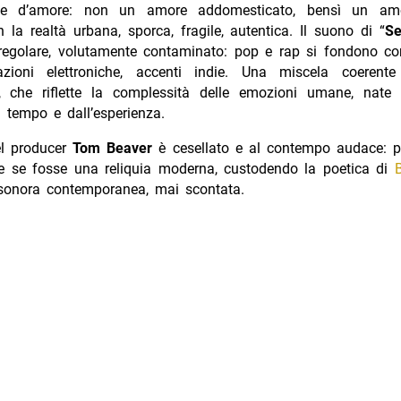
cce d’amore: non un amore addomesticato, bensì un am
 la realtà urbana, sporca, fragile, autentica. Il suono di “
Se
rregolare, volutamente contaminato: pop e rap si fondono co
azioni elettroniche, accenti indie. Una miscela coerent
, che riflette la complessità delle emozioni umane, nate
l tempo e dall’esperienza.
el producer
Tom Beaver
è cesellato e al contempo audace: 
 se fosse una reliquia moderna, custodendo la poetica di
sonora contemporanea, mai scontata.