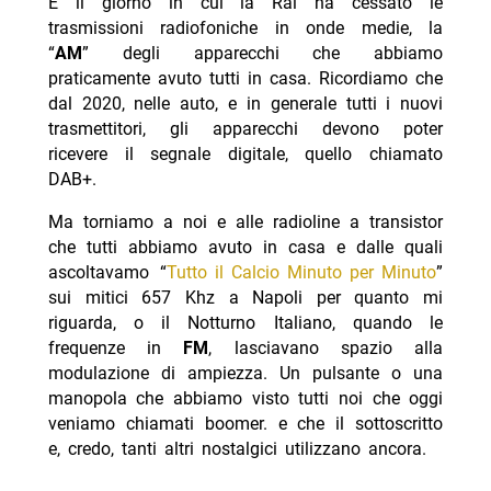
È il giorno in cui la Rai ha cessato le
trasmissioni radiofoniche in onde medie, la
“
AM
” degli apparecchi che abbiamo
praticamente avuto tutti in casa. Ricordiamo che
dal 2020, nelle auto, e in generale tutti i nuovi
trasmettitori, gli apparecchi devono poter
ricevere il segnale digitale, quello chiamato
DAB+.
Ma torniamo a noi e alle radioline a transistor
che tutti abbiamo avuto in casa e dalle quali
ascoltavamo “
Tutto il Calcio Minuto per Minuto
”
sui mitici 657 Khz a Napoli per quanto mi
riguarda, o il Notturno Italiano, quando le
frequenze in
FM
, lasciavano spazio alla
modulazione di ampiezza. Un pulsante o una
manopola che abbiamo visto tutti noi che oggi
veniamo chiamati boomer. e che il sottoscritto
e, credo, tanti altri nostalgici utilizzano ancora.