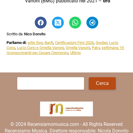
Vanoni (BMG) pubblicato nel 2021 –
oro
Scritto da
Nico Donvito
Parliamo di:
artie 5ive
,
Banfi
,
Certificazioni Fimi 2026
,
Geolier
,
Lucio
Corsi
,
Lucio Corsi e Ornella Vanoni
,
Ornella Vanoni
,
Paky
,
settimana 19:
riconoscimenti per Cesare Cremonini
,
Ultimo
Ricerca
per:
© 2024 Recensiamomusica.com - All Rights Reserved
Recensiamo Musica. Direttore responsabile: Nicola Donvito