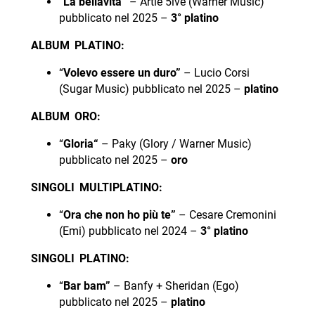
“
La bellavita”
– Artie 5ive (Warner Music)
pubblicato nel 2025 –
3°
platino
ALBUM PLATINO:
“
Volevo essere un duro”
– Lucio Corsi
(Sugar Music) pubblicato nel 2025 –
platino
ALBUM ORO:
“
Gloria
“
– Paky (Glory / Warner Music)
pubblicato nel 2025 –
oro
SINGOLI MULTIPLATINO:
“
Ora che non ho più te”
– Cesare Cremonini
(Emi) pubblicato nel 2024 –
3°
platino
SINGOLI PLATINO:
“
Bar bam”
– Banfy + Sheridan (Ego)
pubblicato nel 2025 –
platino