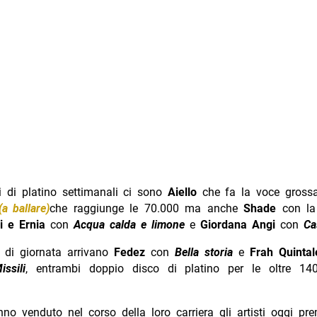
i di platino settimanali ci sono
Aiello
che fa la voce grossa
(a ballare)
che raggiunge le 70.000 ma anche
Shade
con l
 e Ernia
con
Acqua calda e limone
e
Giordana Angi
con
Ca
a di giornata arrivano
Fedez
con
Bella storia
e
Frah Quintal
issili
, entrambi doppio disco di platino per le oltre 14
o venduto nel corso della loro carriera gli artisti oggi pr