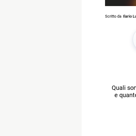
Scritto da
Ilario L
Quali son
e quanto