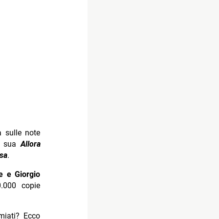
 sulle note
a sua
Allora
sa
.
e e Giorgio
0.000 copie
emiati? Ecco