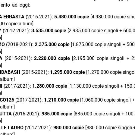
mento ad oggi:
A EBBASTA
(2016-2021):
5.480.000
copie
[4.980.000 copie sing
00 copie album]
Z
(2012-2021):
3.535.000
copie
[2.935.000 copie singoli + 600.
]
MO
(2018-2021):
2.375.000
copie
[1.875.000 copie singoli + 50
]
RA
(2015-2021):
2.220.000
copie
[2.195.000 copie singoli + 
]
MDABASH
(2015-2021):
1.295.000
copie
[1.270.000 copie singo
 album]
MI
(2017-2021):
1.280.000
copie
[1.130.000 copie singoli + 150.
]
CO126
(2017-2021):
1.210.000 copie
[1.060.000 copie singoli 
 album]
CUTTA
(2016-2021):
985.000
copie
[885.000 copie singoli + 100
]
LLE LAURO
(2017-2021):
980.000 copie
[880.000 copie singoli 
 album]