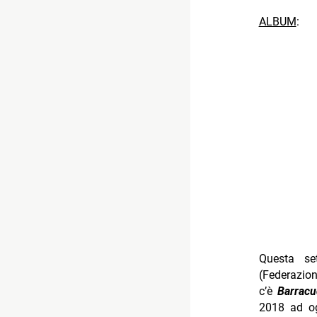
ALBUM
:
Questa set
(Federazi
c’è
Barrac
2018 ad og