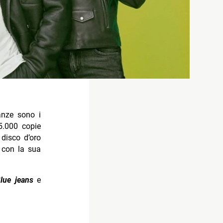
danze sono i
35.000 copie
 disco d’oro
e
con la sua
lue jeans
e