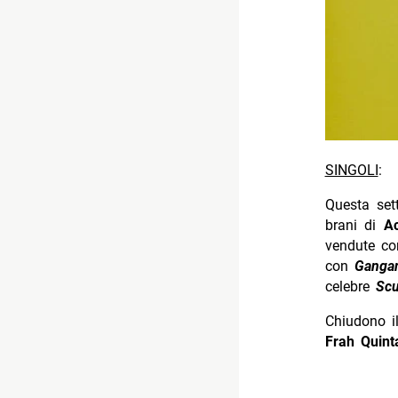
SINGOLI
:
Questa sett
brani di
Ac
vendute c
con
Ganga
celebre
Scu
Chiudono il
Frah Quint