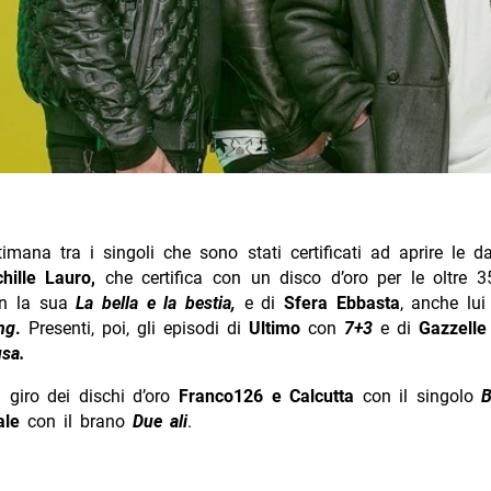
imana tra i singoli che sono stati certificati ad aprire le 
hille Lauro,
che certifica con un disco d’oro per le oltre 
on la sua
La bella e la bestia,
e di
Sfera Ebbasta
, anche lui
ng
.
Presenti, poi, gli episodi di
Ultimo
con
7+3
e di
Gazzell
sa.
 giro dei dischi d’oro
Franco126 e Calcutta
con il singolo
B
ale
con il brano
Due ali
.