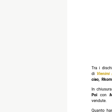
Tra i disch
di
Vienimi 
ciao,
Rkomi
In chiusur
Poi
con
M
vendute.
Quanto hann