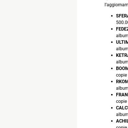
l’aggiorna
SFER
500.0
FEDE
album
ULTI
album
KET
album
BOO
copie
RKO
album
FRAN
copie
CAL
album
ACHI
copie