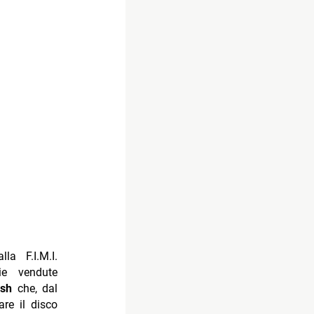
la F.I.M.I.
ie vendute
sh
che, dal
re il disco