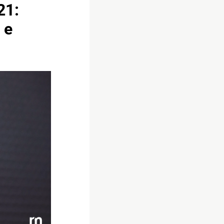
21:
 e