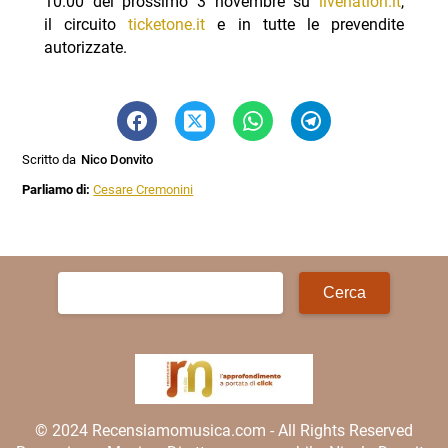
10.00 del prossimo 3 novembre su
livenation.it
,
il circuito
ticketone.it
e in tutte le prevendite
autorizzate.
Scritto da
Nico Donvito
Parliamo di:
Cesare Cremonini
Ricerca
per:
© 2024 Recensiamomusica.com - All Rights Reserved