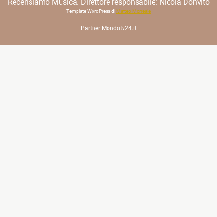
Recensiamo Musica. Direttore responsabile: Nicola Donvito
Template WordPress di
Matteo Morreale
Partner
Mondotv24.it