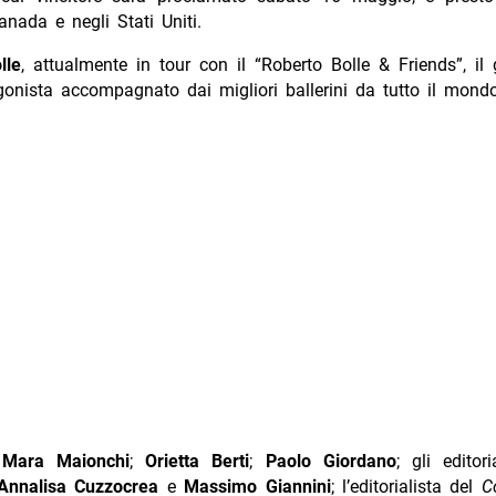
anada e negli Stati Uniti.
lle
, attualmente in tour con il “Roberto Bolle & Friends”, il
onista accompagnato dai migliori ballerini da tutto il mondo
:
Mara Maionchi
;
Orietta Berti
;
Paolo Giordano
; gli editor
Annalisa Cuzzocrea
e
Massimo Giannini
; l’editorialista del
C