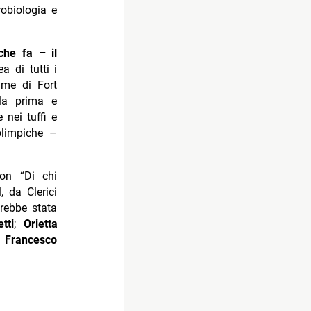
robiologia e
he fa – il
a di tutti i
ame di Fort
 la prima e
 nei tuffi e
olimpiche –
 con “Di chi
 da Clerici
rebbe stata
tti
;
Orietta
;
Francesco