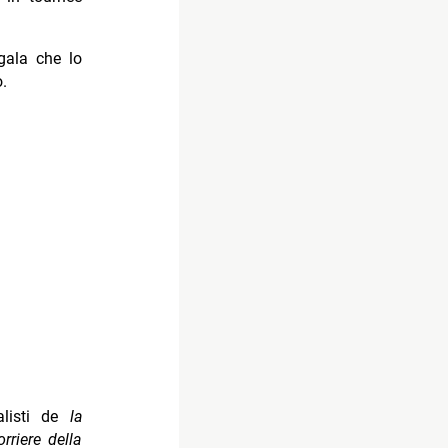
 gala che lo
.
ialisti de
la
orriere della