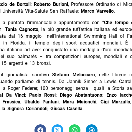
ccio de Bortoli
;
Roberto Burioni
, Professore Ordinario di Mic
ll’Università Vita-Salute San Raffaele;
Marco Varvello
.
 la puntata l’immancabile appuntamento con “
Che tempo c
n:
Tania Cagnotto
, la più grande tuffatrice italiana ed europe
rata dal 16 maggio nell’International Swimming Hall of F
, in Florida, il tempio degli sport acquatici mondiali. È
na italiana ad aver conquistato una medaglia d’oro mondiale
el suo palmarès – tra competizioni europee, mondiali e 
 15 argenti e 13 bronzi.
il giornalista sportivo
Stefano Meloccaro
, nelle librerie
uando parliamo di tennis. Da Jannik Sinner a Lewis Carroll,
a Roger Federer, 100 personaggi senza i quali la Storia sa
al Da Vinci
;
Paolo Rossi
;
Diego Abatantuono
;
Enzo Iacche
Frassica
;
Ubaldo Pantani
;
Mara Maionchi
;
Gigi Marzullo
;
la Signora Coriandoli
;
Giucas Casella
.