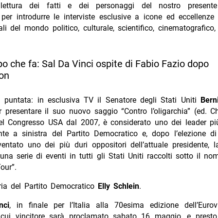
te lettura dei fatti e dei personaggi del nostro prese
per introdurre le interviste esclusive a icone ed eccellenze
ali del mondo politico, culturale, scientifico, cinematografico
 che fa: Sal Da Vinci ospite di Fabio Fazio dopo
ion
a puntata: in esclusiva TV il Senatore degli Stati Uniti
Bern
er presentare il suo nuovo saggio “Contro l’oligarchia” (ed. Chi
el Congresso USA dal 2007, è considerato uno dei leader più
ente a sinistra del Partito Democratico e, dopo l’elezione d
entato uno dei più duri oppositori dell’attuale presidente, 
 una serie di eventi in tutti gli Stati Uniti raccolti sotto il no
our”.
ia del Partito Democratico
Elly Schlein
.
nci
, in finale per l’Italia alla 70esima edizione dell’Euro
l cui vincitore sarà proclamato sabato 16 maggio, e presto