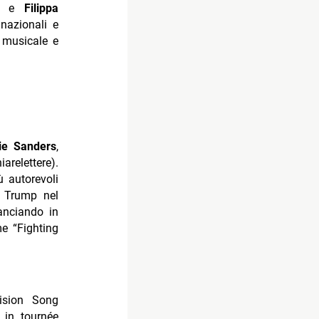
nte e
Filippa
 nazionali e
, musicale e
ie Sanders
,
arelettere).
 autorevoli
i Trump nel
lanciando in
me “Fighting
vision Song
 in tournée