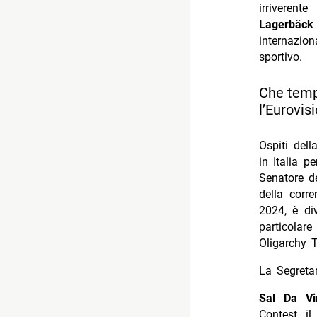
irriveren
Lagerb
ä
ck
internazion
sportivo.
Che tempo
l’Eurovis
Ospiti dell
in Italia p
Senatore d
della corr
2024, è div
particolare
Oligarchy T
La Segretar
Sal Da Vi
Contest, i