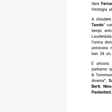
Sera
Ferru
Virologia a
A chiudere
Tavolo
” co
tempi, ent
Lauderdale
l’unica don
annovera n
ben 34 ori,
E ancora: 
parliamo q
& Tommasi 
diversa”;
S
Berti
;
Nino 
Paolantoni