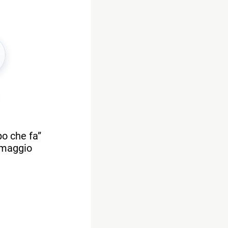
po che fa”
7 maggio