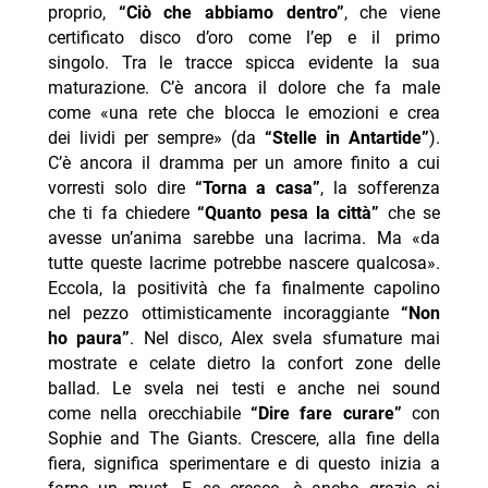
proprio,
“Ciò che abbiamo dentro”
, che viene
certificato disco d’oro come l’ep e il primo
singolo. Tra le tracce spicca evidente la sua
maturazione. C’è ancora il dolore che fa male
come «una rete che blocca le emozioni e crea
dei lividi per sempre» (da
“Stelle in Antartide”
).
C’è ancora il dramma per un amore finito a cui
vorresti solo dire
“Torna a casa”
, la sofferenza
che ti fa chiedere
“Quanto pesa la città”
che se
avesse un’anima sarebbe una lacrima. Ma «da
tutte queste lacrime potrebbe nascere qualcosa».
Eccola, la positività che fa finalmente capolino
nel pezzo ottimisticamente incoraggiante
“Non
ho paura”
. Nel disco, Alex svela sfumature mai
mostrate e celate dietro la confort zone delle
ballad. Le svela nei testi e anche nei sound
come nella orecchiabile
“Dire fare curare”
con
Sophie and The Giants. Crescere, alla fine della
fiera, significa sperimentare e di questo inizia a