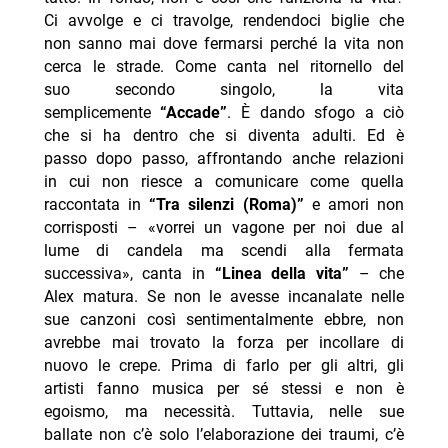
Ci avvolge e ci travolge, rendendoci biglie che
non sanno mai dove fermarsi perché la vita non
cerca le strade. Come canta nel ritornello del
suo secondo singolo, la vita
semplicemente
“Accade”
. È dando sfogo a ciò
che si ha dentro che si diventa adulti. Ed è
passo dopo passo, affrontando anche relazioni
in cui non riesce a comunicare come quella
raccontata in
“Tra silenzi (Roma)”
e amori non
corrisposti – «vorrei un vagone per noi due al
lume di candela ma scendi alla fermata
successiva», canta in
“Linea della vita”
– che
Alex matura. Se non le avesse incanalate nelle
sue canzoni così sentimentalmente ebbre, non
avrebbe mai trovato la forza per incollare di
nuovo le crepe. Prima di farlo per gli altri, gli
artisti fanno musica per sé stessi e non è
egoismo, ma necessità. Tuttavia, nelle sue
ballate non c’è solo l’elaborazione dei traumi, c’è