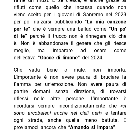
farne un must. E se cresce, è anche grazie ai
rifiuti come quello che incassa quando non
viene scelto per i giovani di Sanremo nel 2023
per poi rialzarsi pubblicando
“La mia canzone
per te”
che è sempre una ballad come
“Un po’
di te”
perché il trucco non è rinnegare ciò che
è. Non è abbandonare il genere che gli riesce
meglio, ma imparare ad osare come
nell’estiva
“Gocce di limone”
del 2024.
Che vada bene o male, non importa.
L’importante è non avere paura di bruciare la
fiamma per un’emozione. Non avere paura di
partire domani senza direzione, di trovarsi
riflessi nelle altre persone. L’importante è
ricordarsi sempre incondizionatamente che
«ci
sono arcobaleni anche nei cieli neri»
e tentare
ogni strada, anche quella meno battuta. E
proviamoci ancora che
“Amando si impara”
.