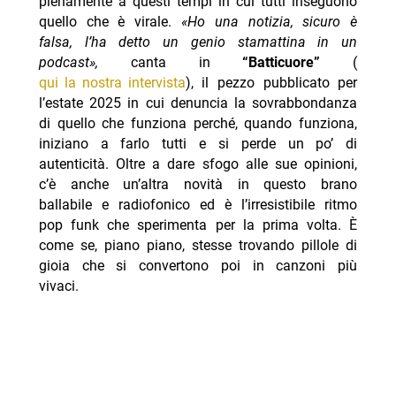
pienamente a questi tempi in cui tutti inseguono
quello che è virale.
«Ho una notizia, sicuro è
falsa, l’ha detto un genio stamattina in un
podcast»,
canta in
“Batticuore”
(
qui la nostra intervista
), il pezzo pubblicato per
l’estate 2025 in cui denuncia la sovrabbondanza
di quello che funziona perché, quando funziona,
iniziano a farlo tutti e si perde un po’ di
autenticità. Oltre a dare sfogo alle sue opinioni,
c’è anche un’altra novità in questo brano
ballabile e radiofonico ed è l’irresistibile ritmo
pop funk che sperimenta per la prima volta. È
come se, piano piano, stesse trovando pillole di
gioia che si convertono poi in canzoni più
vivaci.