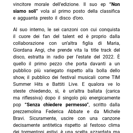
vincitore morale dell’edizione. Il suo ep
“Non
siamo soli”
vola al primo posto della classifica
e agguanta presto il disco d’oro.
Al suo interno, le sei canzoni con cui conquista
il cuore dei fan del talent ed è proprio dalla
collaborazione con un’altra figlia di Maria,
Giordana Angi, che prende vita la title track del
disco, estratta in radio per l’estate del 2022. È
quello il primo pezzo che porta davanti a un
pubblico più variegato rispetto alla bolla dello
show, il pubblico dei festival musicali come TIM
Summer Hits e Battiti Live. E qualora ve lo
steste chiedendo, sì, è un’altra ballata (carica
ma riflessiva) dopo il singolo più energicamente
pop
“Senza chiedere permesso”
,
scritto dalla
prezzemolina Federica Abbate e da Michele
Bravi. Sicuramente, uscire con una canzone
decisamente antitetica rispetto al festoso clima
dei tormentoni estivi, è una scelta azzardata ma