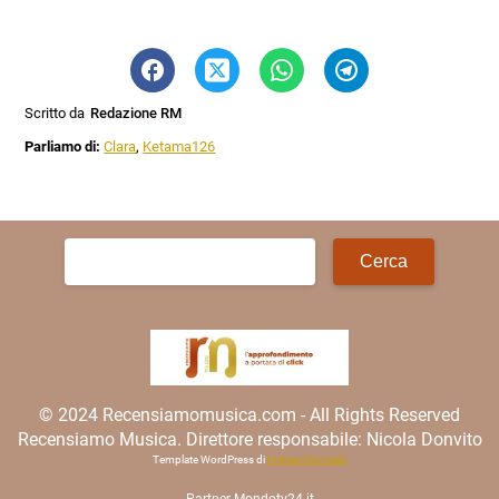
Scritto da
Redazione RM
Parliamo di:
Clara
,
Ketama126
Ricerca
per:
© 2024 Recensiamomusica.com - All Rights Reserved
Recensiamo Musica. Direttore responsabile: Nicola Donvito
Template WordPress di
Matteo Morreale
Partner
Mondotv24.it