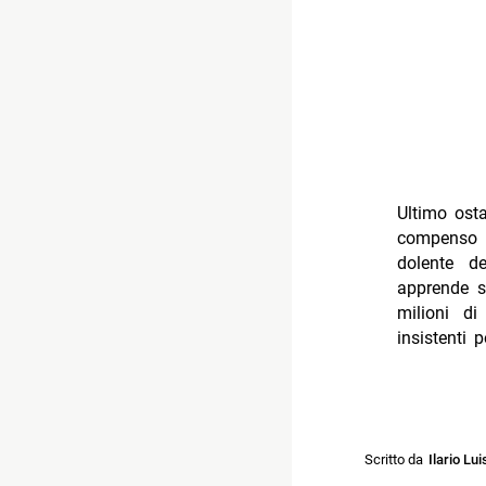
Ultimo osta
compenso 
dolente de
apprende sa
milioni d
insistenti 
Scritto da
Ilario Lui