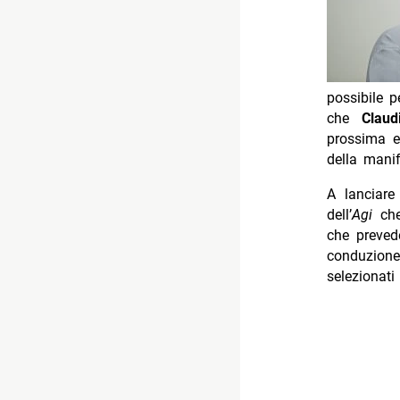
possibile p
che
Claud
prossima e
della manif
A lanciare
dell’
Agi
ch
che preved
conduzion
selezionati