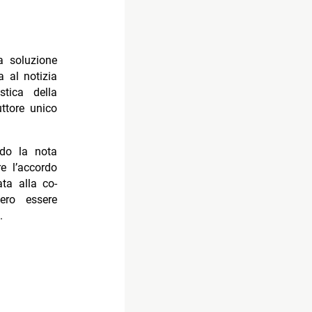
a soluzione
a al notizia
stica della
ttore unico
ndo la nota
e l’accordo
ta alla co-
ero essere
.