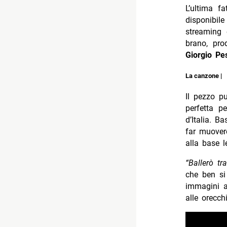
L’ultima fa
disponibile
streaming
brano, pr
Giorgio Pe
La canzone |
Il pezzo p
perfetta p
d’Italia. B
far muovere
alla base l
“Ballerò tr
che ben si
immagini as
alle orecch