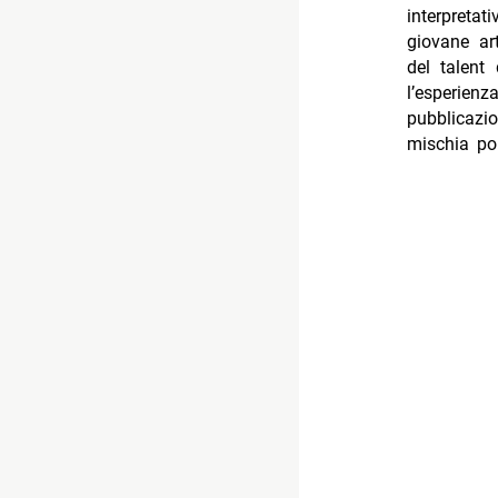
interpreta
giovane art
del talent
l’esperienz
pubblicaz
mischia po