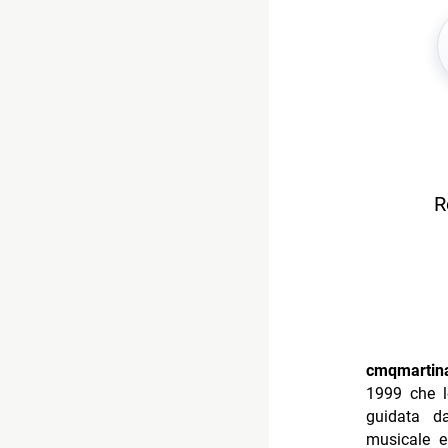
R
cmqmartin
1999 che 
guidata 
musicale e