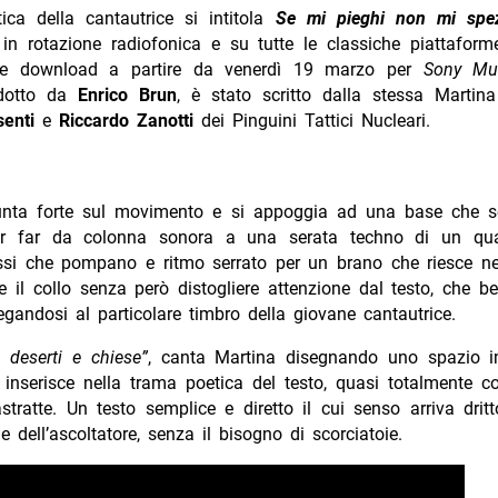
tica della cantautrice si intitola
Se mi pieghi non mi spe
 in rotazione radiofonica e su tutte le classiche piattaforme
 e download a partire da venerdì 19 marzo per
Sony Mus
odotto da
Enrico Brun
, è stato scritto dalla stessa Martin
senti
e
Riccardo Zanotti
dei Pinguini Tattici Nucleari.
unta forte sul movimento e si appoggia ad una base che 
er far da colonna sonora a una serata techno di un qua
assi che pompano e ritmo serrato per un brano che riesce nel
 il collo senza però distogliere attenzione dal testo, che b
egandosi al particolare timbro della giovane cantautrice.
a deserti e chiese”
, canta Martina disegnando uno spazio 
 inserisce nella trama poetica del testo, quasi totalmente 
tratte. Un testo semplice e diretto il cui senso arriva drit
ie dell’ascoltatore, senza il bisogno di scorciatoie.