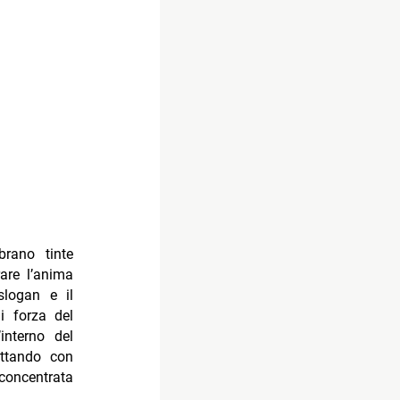
rano tinte
are l’anima
slogan e il
i forza del
interno del
ettando con
oncentrata