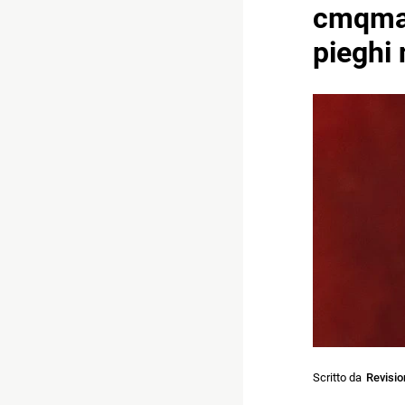
cmqmar
pieghi
Scritto da
Revisi