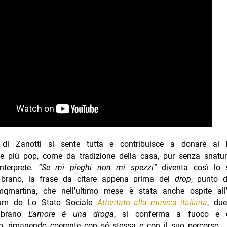
di Zanotti si sente tutta e contribuisce a donare al b
e più pop, come da tradizione della casa, pur senza snatur
interprete.
“Se mi pieghi non mi spezzi”
diventa così lo 
 brano, la frase da citare appena prima del
drop
, punto d
mqmartina, che nell’ultimo mese è stata anche ospite all’
um de Lo Stato Sociale
Attentato alla musica italiana
, du
 brano
L’amore è una droga
, si conferma a fuoco e c
ivo, rimanendo coerente con sé stessa e con il suo percorso.