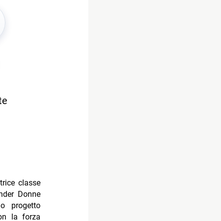
te
rice classe
Under Donne
uo progetto
on la forza