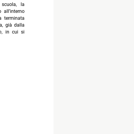
 scuola, la
 all’interno
a terminata
a, già dalla
o
, in cui si