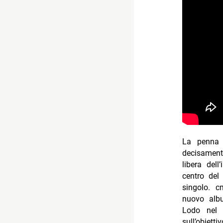
La penna 
decisament
libera dell’
centro del
singolo. c
nuovo alb
Lodo nel
sull’obiett