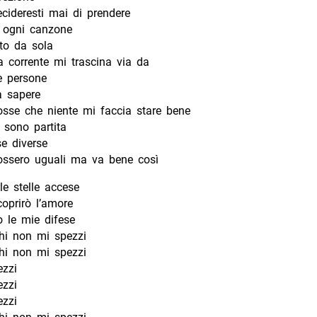
cideresti mai di prendere
n ogni canzone
to da sola
a corrente mi trascina via da
e persone
a sapere
sse che niente mi faccia stare bene
sono partita
e diverse
ssero uguali ma va bene così
 le stelle accese
coprirò l’amore
 le mie difese
hi non mi spezzi
hi non mi spezzi
zzi
zzi
zzi