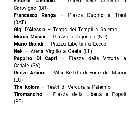
Fiorella Mannoia
– Parco delle Colonne a
Carovigno (BR)
Francesco Renga
– Piazza Duomo a Trani
(BAT)
Gigi D’Alessio
– Teatro dei Templi a Salerno
Marco Masini
– Piazza a Orgosolo (NU)
Mario Biondi
– Piazza Libertini a Lecce
Nek
– Arena Virgilio a Gaeta (LT)
Peppino Di Capri
– Piazza della Vittoria a
Ceriale (SV)
Renzo Arbore
– Villa Bertelli di Forte dei Marmi
(LU)
The Kolors
– Teatri di Verdura a Palermo
Tiromancino
– Piazza della Libertà a Popoli
(PE)