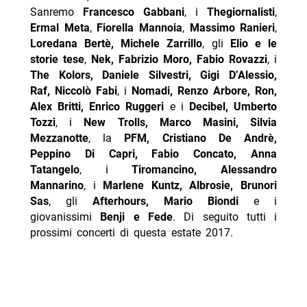
Sanremo
Francesco Gabbani
, i
Thegiornalisti
,
Ermal Meta
,
Fiorella Mannoia
,
Massimo Ranieri
,
Loredana Bertè, Michele Zarrillo
, gli
Elio e le
storie tese
,
Nek, Fabrizio Moro, Fabio Rovazzi
, i
The Kolors, Daniele Silvestri, Gigi D’Alessio,
Raf, Niccolò Fabi
, i
Nomadi, Renzo Arbore, Ron,
Alex Britti, Enrico Ruggeri
e i
Decibel, Umberto
Tozzi
, i
New Trolls, Marco Masini, Silvia
Mezzanotte
, la
PFM, Cristiano De Andrè,
Peppino Di Capri, Fabio Concato, Anna
Tatangelo
, i
Tiromancino, Alessandro
Mannarino
, i
Marlene Kuntz, Albrosie, Brunori
Sas
, gli
Afterhours, Mario Biondi
e i
giovanissimi
Benji e Fede
. Di seguito tutti i
prossimi concerti di questa estate 2017.