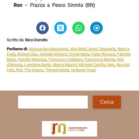
Ron
– Piazza a Pesco Sinnita (BN)
Scritto da
Nico Donvito
Parliamo di:
Alessandro Mannarino
,
Alex Britti
,
Anna Tatangelo
,
Benji e
Fede
,
Brunori Sas
,
Daniele Silvestri
,
Ermal Meta
,
Fabio Rovazzi
,
Fabrizio
Moro
,
Fiorella Mannoia
,
Francesco Gabbani
,
Francesco Renga
,
Gigi
d'Alessio
,
Loredana Bertè
,
Marco Masini
,
Michele Zarrillo
,
Nek
,
Niccolò
Fabi
,
Raf
,
The Kolors
,
Thegiornalisti
,
Umberto Tozzi
Ricerca
per: