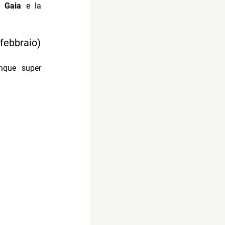
a, Gaia
e la
 febbraio)
inque super