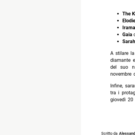
The K
Elodi
Iram
Gaia
c
Sarah
A stilare l
diamante e
del suo n
novembre 
Infine, sar
tra i prot
giovedì 20 
Scritto da
Alessandr