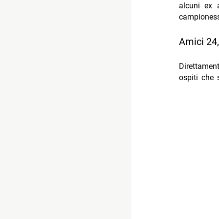
alcuni ex a
campioness
Amici 24,
Direttamen
ospiti che 