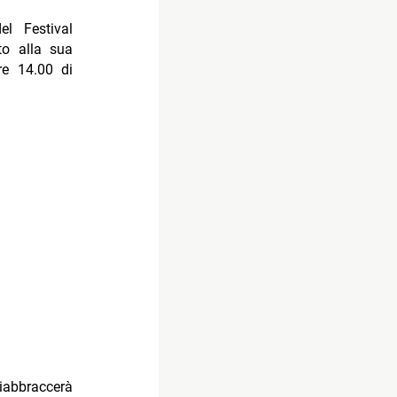
el Festival
o alla sua
re 14.00 di
riabbraccerà