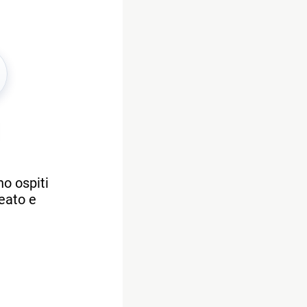
no ospiti
deato e