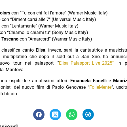
olors
con “Tu con chi fai l’amore” (Warner Music Italy)
e
con “Dimenticarsi alle 7″ (Universal Music Italy)
a
con “Lentamente” (Warner Music Italy)
on “Chiamo io chiami tu” (Sony Music Italy)
 Toscano
con “Amarcord” (Warner Music Italy)
a classifica canto
Elisa
, invece, sarà la cantautrice e musicista
 multiplatino che dopo il sold out a San Siro, ha annunci
uovo tour nei palasport “
Elisa Palasport Live 2025″
in pa
da Mantova.
anno ospiti due amatissimi attori:
Emanuela Fanelli
e
Mauriz
agonisti del nuovo film di Paolo Genovese “
FolleMente
”, usci
febbraio.
a Locatelli