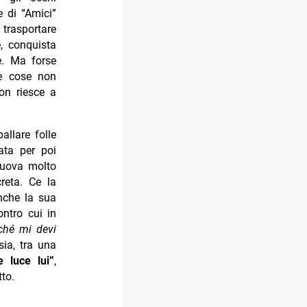
e di “Amici”
trasportare
, conquista
e. Ma forse
le cose non
on riesce a
allare folle
ata per poi
muova molto
reta. Ce la
nche la sua
ntro cui in
ché mi devi
ia, tra una
e luce lui”
,
to.