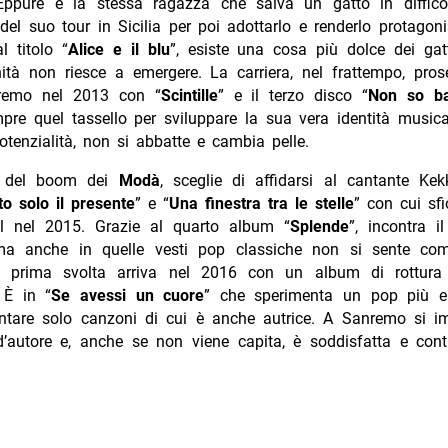
 Eppure è la stessa ragazza che salva un gatto in diffico
el suo tour in Sicilia per poi adottarlo e renderlo protago
l titolo “
Alice e il blu
”, esiste una cosa più dolce dei gat
à non riesce a emergere. La carriera, nel frattempo, pros
remo nel 2013 con “
Scintille
” e il terzo disco “
Non so ba
re quel tassello per sviluppare la sua vera identità musica
potenzialità, non si abbatte e cambia pelle.
i del boom dei
Modà
, sceglie di affidarsi al cantante Ke
o solo il presente
” e “
Una finestra tra le stelle
” con cui sfi
al nel 2015. Grazie al quarto album “
Splende
”, incontra i
ma anche in quelle vesti pop classiche non si sente co
a prima svolta arriva nel 2016 con un album di rottura 
 È in “
Se avessi un cuore
” che sperimenta un pop più el
antare solo canzoni di cui è anche autrice. A Sanremo si 
’autore e, anche se non viene capita, è soddisfatta e cont