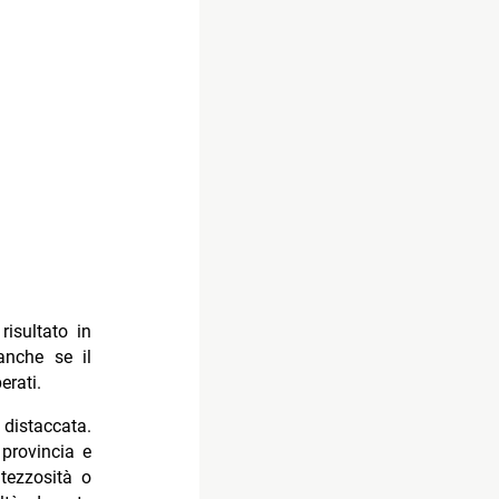
risultato in
anche se il
perati.
 distaccata.
 provincia e
ltezzosità o