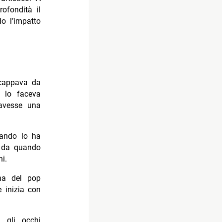
ofondità il
do l’impatto
scappava da
e lo faceva
 avesse una
uando lo ha
a da quando
oni.
ina del pop
e inizia con
 gli occhi