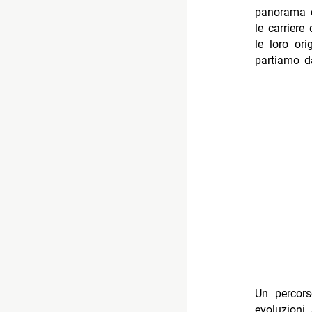
panorama c
le carriere
le loro ori
partiamo d
Un percors
evoluzioni