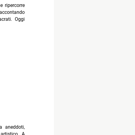
e ripercorre
 raccontando
acrati. Oggi
a aneddoti,
rtistico. A