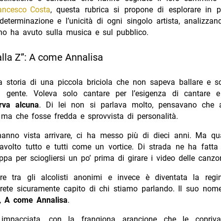
ancesco Costa
, questa rubrica si propone di esplorare in pr
 determinazione e l’unicità di ogni singolo artista, analizzan
no ha avuto sulla musica e sul pubblico.
alla Z”: A come Annalisa
a storia di una piccola briciola che non sapeva ballare e 
tra gente. Voleva solo cantare per l’esigenza di cantare 
rva alcuna
. Di lei non si parlava molto, pensavano che
, ma che fosse fredda e sprovvista di personalità.
’hanno vista arrivare, ci ha messo più di dieci anni. Ma q
travolto tutto e tutti come un vortice. Di strada ne ha fatt
pa per sciogliersi un po’ prima di girare i video delle canz
ire tra gli alcolisti anonimi e invece è diventata la reg
vrete sicuramente capito di chi stiamo parlando. Il suo nom
A,
A come Annalisa
.
impacciata, con la frangiona arancione che le copriva