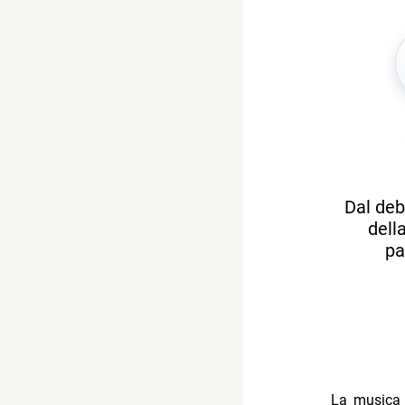
Dal deb
dell
pa
La musica è