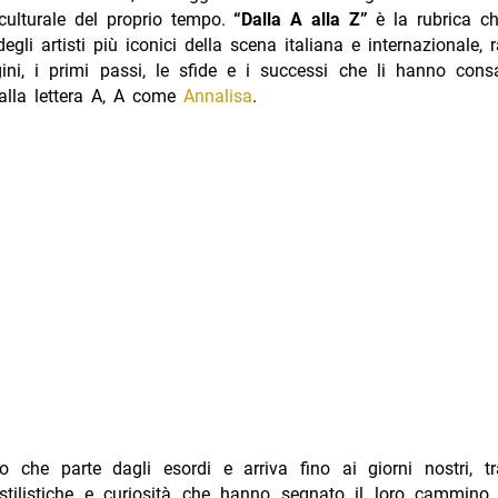
ulturale del proprio tempo.
“Dalla A alla Z”
è la rubrica ch
 degli artisti più iconici della scena italiana e internazionale,
gini, i primi passi, le sfide e i successi che li hanno cons
alla lettera A, A come
Annalisa
.
o che parte dagli esordi e arriva fino ai giorni nostri, tr
 stilistiche e curiosità che hanno segnato il loro cammino a