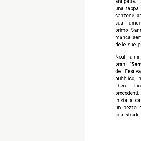
antipatia.
una tappa d
canzone da
sua umanit
primo San
manca semp
delle sue 
Negli ann
brani, “
Sent
del Festiv
pubblico, 
libera. Un
precedenti.
inizia a c
un pezzo d
sua strada.