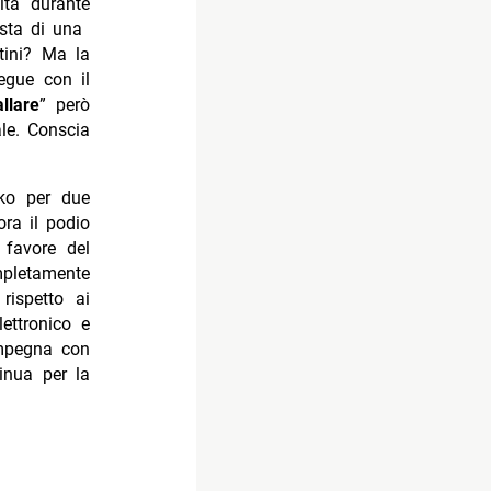
ltà durante
nista di una
tini? Ma la
egue con il
llare
” però
le. Conscia
kko per due
ora il podio
l favore del
mpletamente
rispetto ai
ettronico e
impegna con
inua per la