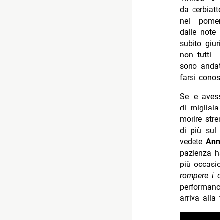
da cerbiatt
nel pomeri
dalle note
subito giu
non tutti 
sono andat
farsi conos
Se le avess
di migliai
morire str
di più sul
vedete
Ann
pazienza h
più occasio
rompere i c
performanc
arriva alla