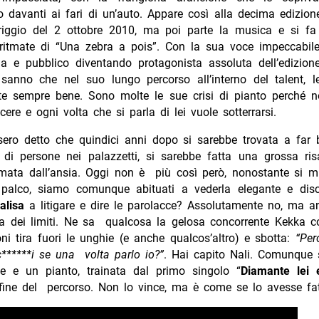
o davanti ai fari di un’auto. Appare così alla decima edizion
ggio del 2 ottobre 2010, ma poi parte la musica e si fa 
 ritmate di “Una zebra a pois”. Con la sua voce impeccabile
ria e pubblico diventando protagonista assoluta dell’edizion
sanno che nel suo lungo percorso all’interno del talent, 
e sempre bene. Sono molte le sue crisi di pianto perché n
cere e ogni volta che si parla di lei vuole sotterrarsi.
ero detto che quindici anni dopo si sarebbe trovata a far b
a di persone nei palazzetti, si sarebbe fatta una grossa ris
emata dall’ansia. Oggi non è più così però, nonostante si 
 palco, siamo comunque abituati a vederla elegante e disc
alisa
a litigare e dire le parolacce? Assolutamente no, ma a
a dei limiti. Ne sa qualcosa la gelosa concorrente Kekka co
ni tira fuori le unghie (e anche qualcos’altro) e sbotta:
“Per
******i se una volta parlo io?”
. Hai capito Nali. Comunque s
e e un pianto, trainata dal primo singolo “
Diamante lei 
 fine del percorso. Non lo vince, ma è come se lo avesse fat