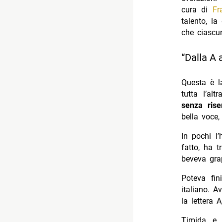
cura di
Fr
talento, la
che ciascu
“Dalla A 
Questa è l
tutta l’al
senza rise
bella voce
In pochi l
fatto, ha 
beveva grap
Poteva fin
italiano. A
la lettera 
Timida e 