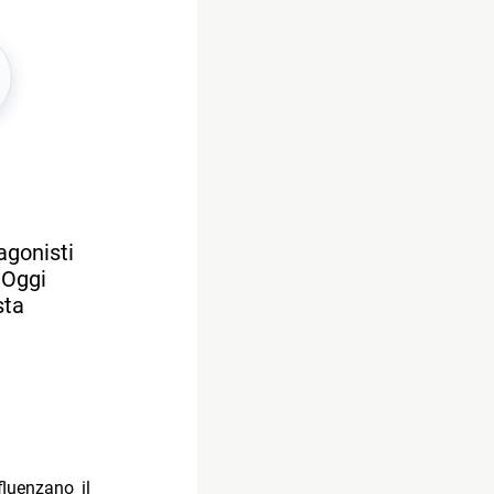
agonisti
 Oggi
sta
fluenzano il