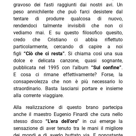
gravoso dei fasti raggiunti dai nostri avi. Un
peso annichilente che può farci desistere dal
tentare di produrre qualcosa di nuovo,
rendendoci talmente invisibili che non ci
vediamo mai. E su questo filosofico quesito,
credo che Cristiano ci abbia riflettuto
particolarmente, cercando di capire a noi
figli
“Ciò che ci resta”
. Si chiama così una sua
dolce e delicata canzone, quasi sognante,
pubblicata nel 1995 con l’album
“Sul confine”
.
E cosa ci rimane effettivamente? Forse, la
consapevolezza che non è più necessario lo
straordinario. Basta lasciarsi portare e insieme
alla corrente viaggiare.
Alla realizzazione di questo brano partecipa
anche il maestro Eugenio Finardi che cura nello
stesso disco
“L’era dell’oro”
in cui emerge la
sensazione di aver tenuto tra le mani il migliore
dei mondi e di averlo buttato via. E nonostante