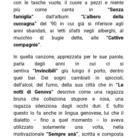
con le tasche vuote, il cuore a pezzi e niente
più come canta in
“Senza
famiglia”
dall’album
“L’albero della
cuccagna”
del ’90 in cui già si riferisce agli
anni sbandati, ai letti sfatti negli alberghi, al
mucchio di bugie dette, alle
“Cattive
compagnie”
.
In quella canzone, apprezzata per le sue parole,
parla degli anni in cui ci si
sentiva
“Invincibili”
giù lungo il porto, dentro
quei bar. Dei sogni cambiati in spiccioli,
dell’alcol, del fumo, della sua città che in
“Le
notti di Genova”
descrive come una ragazza
bruna che colleziona stupore e noia, una
ragazza silenziosa dagli occhi duri. E tutto
questo lo fa anche in lingua genovese, lui che il
dialetto – fino a quel momento – lo aveva
utilizzato solamente una volta, nella
motivazionale
“Sempre anà”
, scritta e composta