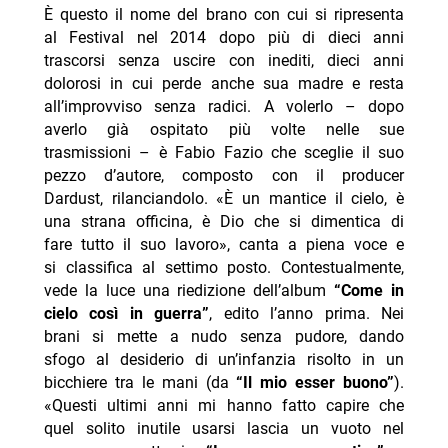
È questo il nome del brano con cui si ripresenta
al Festival nel 2014 dopo più di dieci anni
trascorsi senza uscire con inediti, dieci anni
dolorosi in cui perde anche sua madre e resta
all’improvviso senza radici. A volerlo – dopo
averlo già ospitato più volte nelle sue
trasmissioni – è Fabio Fazio che sceglie il suo
pezzo d’autore, composto con il producer
Dardust, rilanciandolo. «È un mantice il cielo, è
una strana officina, è Dio che si dimentica di
fare tutto il suo lavoro», canta a piena voce e
si classifica al settimo posto. Contestualmente,
vede la luce una riedizione dell’album
“Come in
cielo così in guerra”
, edito l’anno prima. Nei
brani si mette a nudo senza pudore, dando
sfogo al desiderio di un’infanzia risolto in un
bicchiere tra le mani (da
“Il mio esser buono”
).
«Questi ultimi anni mi hanno fatto capire che
quel solito inutile usarsi lascia un vuoto nel