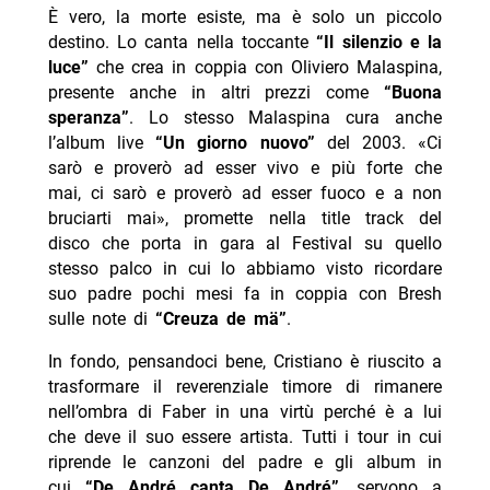
È vero, la morte esiste, ma è solo un piccolo
destino. Lo canta nella toccante
“Il silenzio e la
luce”
che crea in coppia con Oliviero Malaspina,
presente anche in altri prezzi come
“Buona
speranza”
. Lo stesso Malaspina cura anche
l’album live
“Un giorno nuovo”
del 2003. «Ci
sarò e proverò ad esser vivo e più forte che
mai, ci sarò e proverò ad esser fuoco e a non
bruciarti mai», promette nella title track del
disco che porta in gara al Festival su quello
stesso palco in cui lo abbiamo visto ricordare
suo padre pochi mesi fa in coppia con Bresh
sulle note di
“Creuza de mä”
.
In fondo, pensandoci bene, Cristiano è riuscito a
trasformare il reverenziale timore di rimanere
nell’ombra di Faber in una virtù perché è a lui
che deve il suo essere artista. Tutti i tour in cui
riprende le canzoni del padre e gli album in
cui
“De André canta De André”
, servono a