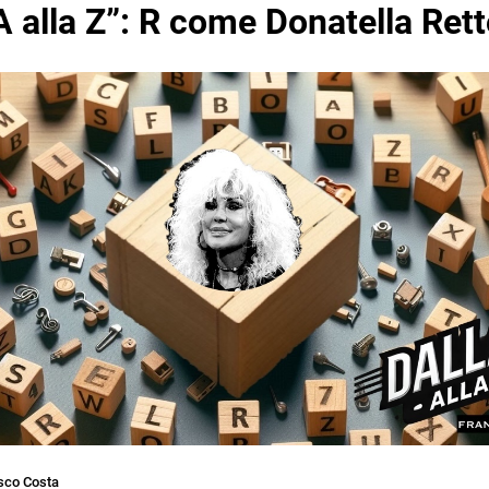
A alla Z”: R come Donatella Ret
sco Costa