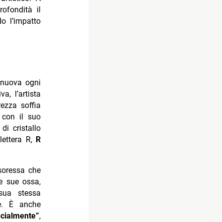
ofondità il
do l’impatto
 nuova ogni
a, l’artista
ezza soffia
, con il suo
di cristallo
lettera R,
R
ssoressa che
e sue ossa,
sua stessa
e. È anche
cialmente”
,