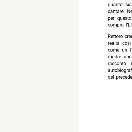
quanto sia
cantare. Ne
per questo
compra l’L
Rettore cr
realtà così
come un fi
madre non 
racconta
autobiograf
del preced