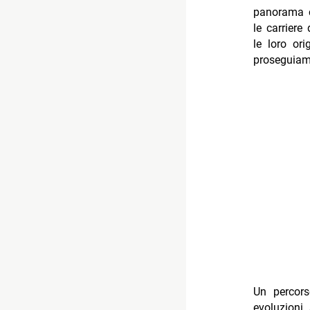
panorama c
le carriere
le loro ori
proseguiam
Un percors
evoluzioni