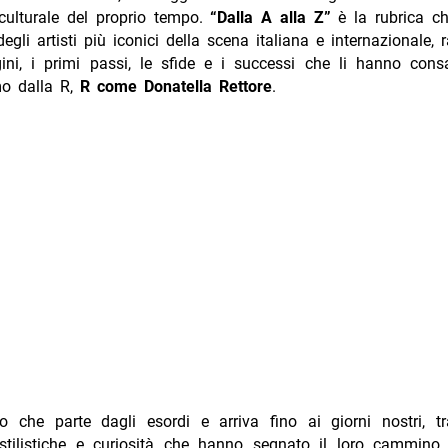
ulturale del proprio tempo.
“Dalla A alla Z”
è la rubrica ch
 degli artisti più iconici della scena italiana e internazionale,
gini, i primi passi, le sfide e i successi che li hanno cons
o dalla R,
R come Donatella Rettore
.
o che parte dagli esordi e arriva fino ai giorni nostri, tr
 stilistiche e curiosità che hanno segnato il loro cammino a