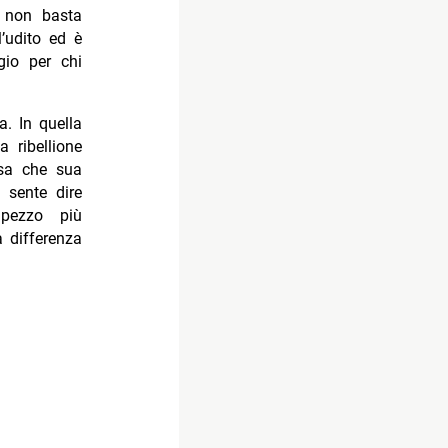
e non basta
l’udito ed è
gio per chi
. In quella
a ribellione
nsa che sua
 sente dire
 pezzo più
a differenza