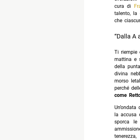
cura di
Fr
talento, la
che ciascu
“Dalla A 
Ti riempie
mattina e s
della punt
divina nebb
morso letal
perché del
come Rett
Un’ondata d
la accusa 
sporca le
ammission
tenerezza,