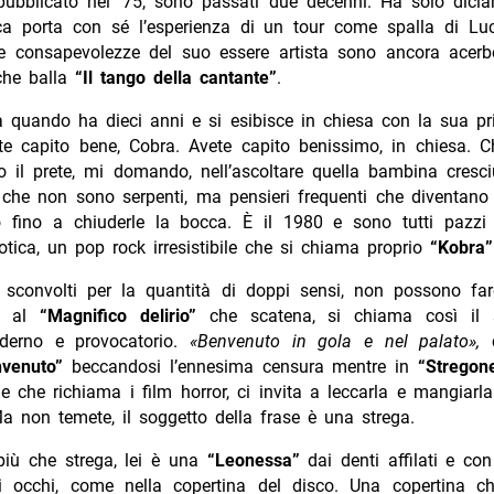
pubblicato nel ’75, sono passati due decenni. Ha solo dicia
a porta con sé l’esperienza di un tour come spalla di Luc
e consapevolezze del suo essere artista sono ancora acerb
che balla
“Il tango della cantante”
.
a quando ha dieci anni e si esibisce in chiesa con la sua pr
te capito bene, Cobra. Avete capito benissimo, in chiesa. 
o il prete, mi domando, nell’ascoltare quella bambina cresc
 che non sono serpenti, ma pensieri frequenti che diventano
 fino a chiuderle la bocca. È il 1980 e sono tutti pazzi
tica, un pop rock irresistibile che si chiama proprio
“Kobra”
i, sconvolti per la quantità di doppi sensi, non possono far
si al
“Magnifico delirio”
che scatena, si chiama così il 
derno e provocatorio.
«Benvenuto in gola e nel palato»,
c
nvenuto”
beccandosi l’ennesima censura mentre in
“Stregone
e che richiama i film horror,
ci invita a leccarla e mangiarl
a non temete, il soggetto della frase è una strega.
iù che strega, lei è una
“Leonessa”
dai denti affilati e con
i occhi, come nella copertina del disco. Una copertina c