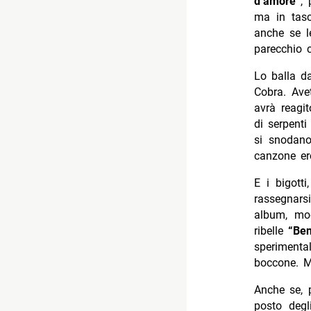
d’amore”
, 
ma in tasc
anche se l
parecchio 
Lo balla d
Cobra. Ave
avrà reagit
di serpenti
si snodano
canzone ero
E i bigott
rassegnar
album, mo
ribelle
“Be
sperimental
boccone. M
Anche se, p
posto degl