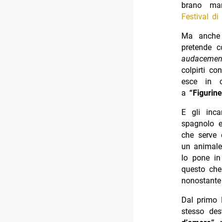
brano man
Festival d
Ma anche 
pretende c
audacement
colpirti c
esce in c
a
“Figurine
E gli inca
spagnolo e
che serve 
un animale
lo pone i
questo che 
nonostante
Dal primo 
stesso des