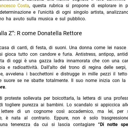
ancesco Costa
, questa rubrica si propone di esplorare in pr
 determinazione e l’unicità di ogni singolo artista, analizzan
no ha avuto sulla musica e sul pubblico.
alla Z”: R come Donatella Rettore
 casa di canti, di festa, di suoni. Una donna come lei nasce
i gioca tutto con candore e furia. Antistress, antipop, antidiv
ata di oggi è una gazza ladra innamorata che con una car
ia e radioattività. Dall’alto del trono di regina delle serpi
e, avvelena i bacchettoni e distrugge in mille pezzi il tetto 
le suore se ne sbatte totalmente. Il suo nome inizia con la 
ore
.
i proteste sollevata per boicottarla, la lettera di una profe
di togliere purezza ai bambini. Lo scandalo si appiccica all
 lettere di un cognome così accademico, ma lei, per 
e, è nata al contrario. Eppure, non è solo trasgression
 una tenerezza da cui si lascia contagiare
“Di notte spe