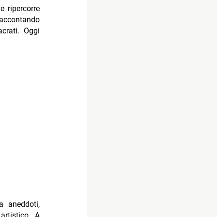
e ripercorre
 raccontando
acrati. Oggi
a aneddoti,
rtistico. A