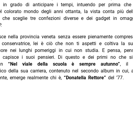
 in grado di anticipare i tempi, intuendo per prima ch
l colorato mondo degli anni ottanta, la vista conta più del
 che sceglie tre confezioni diverse e dei gadget in omag
P.
esce nella provincia veneta senza essere pienamente compresa
 conservatrice, lei è ciò che non ti aspetti e coltiva la su
ore nei lunghi pomeriggi in cui non studia. E pensa, pe
capisce i suoi pensieri. Di questo e dei primi no che si
 in
“Nel viale della scuola è sempre autunno”
, il
ico della sua carriera, contenuto nel secondo album in cui, 
ente, emerge realmente chi è,
“Donatella Rettore”
del ’77.