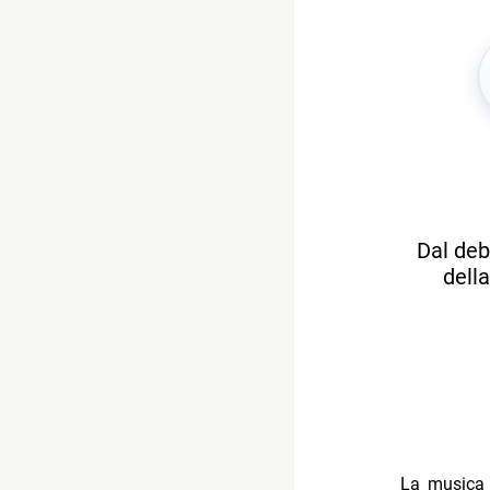
Dal deb
dell
La musica è