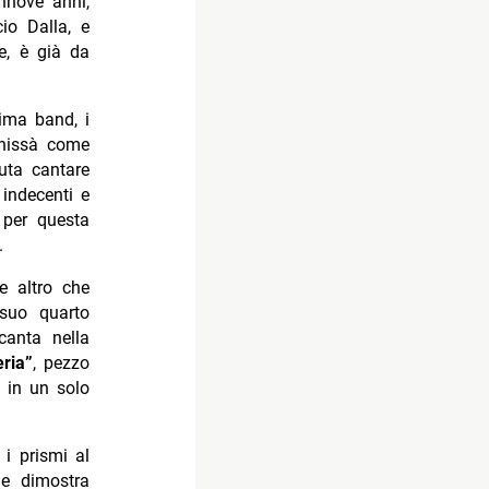
nnove anni,
io Dalla, e
e, è già da
ima band, i
Chissà come
iuta cantare
 indecenti e
 per questa
.
e altro che
suo quarto
anta nella
ria”
, pezzo
a in un solo
 i prismi al
he dimostra