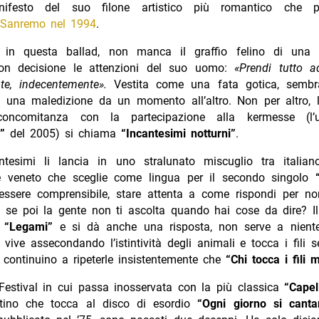
ifesto del suo filone artistico più romantico che p
i Sanremo nel 1994
.
in questa ballad, non manca il graffio felino di una
on decisione le attenzioni del suo uomo:
«Prendi tutto a
e, indecentemente».
Vestita come una fata gotica, sembr
on una maledizione da un momento all’altro. Non per altro, 
oncomitanza con la partecipazione alla kermesse (l’u
”
del 2005) si chiama
“Incantesimi notturni”
.
ntesimi li lancia in uno stralunato miscuglio tra italiano
 veneto che sceglie come lingua per il secondo singolo
essere comprensibile, stare attenta a come rispondi per n
 se poi la gente non ti ascolta quando hai cose da dire? Il
n
“Legami”
e si dà anche una risposta, non serve a nient
vive assecondando l’istintività degli animali e tocca i fili 
 continuino a ripeterle insistentemente che
“Chi tocca i fili 
Festival in cui passa inosservata con la più classica
“Capell
tino che tocca al disco di esordio
“Ogni giorno si canta