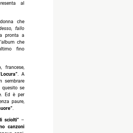
resenta al
 donna che
desso, fallo
a pronta a
l’album che
ltimo fino
, francese,
“Locura”
. A
on sembrare
 quesito se
e. Ed è per
senza paure,
muore”
.
i sciolti”
–
no canzoni