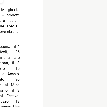
 Margherita
 – prodotti
re i palchi
ue speciali
novembre al
seguirà il 4
voli, il 26
mbria che
mona, il 3
ello, il 15
 di Arezzo,
to, il 30
io al Mind
orno, il 3
l Festival
azzo, il 13
ummer Hits