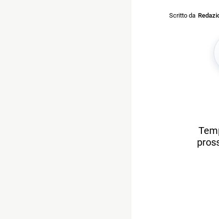
Scritto da
Redazi
Temp
pross