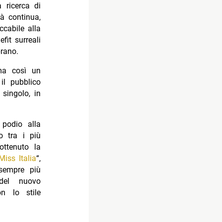
a ricerca di
tà continua,
ccabile alla
fit surreali
brano.
ma così un
il pubblico
 singolo, in
 podio alla
o tra i più
ttenuto la
Miss Italia
“,
sempre più
 del nuovo
n lo stile