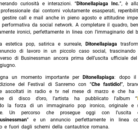
nerando curiosità e interazioni. “
Ditonellapiaga Inc.
”, è all
professionale dai contorni volutamente esasperati, reperibili
 gestire call e mail anche in pieno agosto e attitudine impe
à performativa da social network. A completare il quadro, bene
amente ironici, perfettamente in linea con l’immaginario del 
 estetica pop, satirica e surreale,
Ditonellapiaga
trasfor
nnuncio di lavoro in un piccolo caso social, trascinando 
iverso di Businessman ancora prima dell’uscita ufficiale del
giugno.
egna un momento importante per
Ditonellapiaga
: dopo il
izione del Festival di Sanremo con “
Che fastidio!
”, bran
 e ascoltati in radio e tv nel mese di marzo e che ha o
zione di disco d’oro, l’artista ha pubblicato l’album “
do la forza di un immaginario pop ironico, originale e 
bile. Un percorso che prosegue oggi con l’uscita
usinessman
” e un annuncio perfettamente in linea co
o e fuori dagli schemi della cantautrice romana.