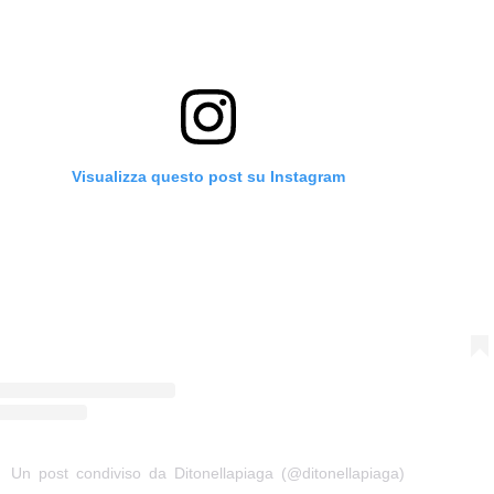
Visualizza questo post su Instagram
Un post condiviso da Ditonellapiaga (@ditonellapiaga)