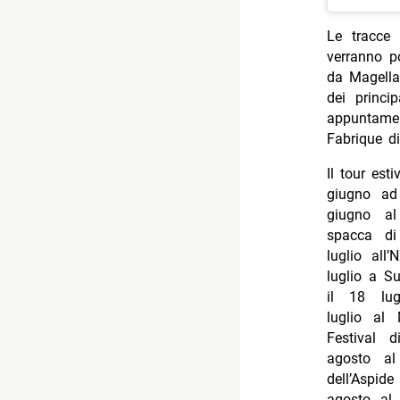
Le tracce
verranno p
da Magella
dei princi
appuntamen
Fabrique d
Il tour est
giugno ad 
giugno a
spacca di
luglio all
luglio a S
il 18 lu
luglio al
Festival 
agosto al
dell’Aspid
agosto al