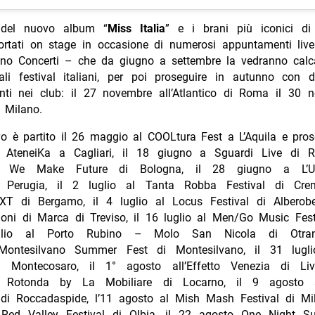
 del nuovo album “
Miss Italia
” e i brani più iconici di
ortati on stage in occasione di numerosi appuntamenti live
no Concerti – che da giugno a settembre la vedranno calca
pali festival italiani, per poi proseguire in autunno con d
ti nei club: il 27 novembre all’Atlantico di Roma il 30 
i Milano.
ivo è partito il 26 maggio al COOLtura Fest a L’Aquila e pro
AteneiKa a Cagliari, il 18 giugno a Sguardi Live di Ri
l We Make Future di Bologna, il 28 giugno a L’U
 Perugia, il 2 luglio al Tanta Robba Festival di Cre
’NXT di Bergamo, il 4 luglio al Locus Festival di Alberob
uoni di Marca di Treviso, il 16 luglio al Men/Go Music Fest
glio al Porto Rubino – Molo San Nicola di Otran
 Montesilvano Summer Fest di Montesilvano, il 31 lugl
di Montecosaro, il 1° agosto all’Effetto Venezia di Liv
 Rotonda by La Mobiliare di Locarno, il 9 agosto a
e di Roccadaspide, l’11 agosto al Mish Mash Festival di Mil
 Red Valley Festival di Olbia, il 22 agosto One Night S