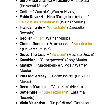
Boro
+
Martinwhite
+
Tacabro
– “Eltakatà”
(Universal Music)
Cioffi
– “Carmela” (Warner Music)
Fabio Rovazzi
+
Nino D’Angelo
+
Arisa
– “
La Costiera amalfitana
” (Warner Music)
Francamente
– “
Cattedrale
” (Carosello
Records)
Geolier
– “
1H
” (Warner Music)
Gianna Nannini
+
Marracash
– “
America inc.
” (Universal Music)
Giuse The Lizia
– “
Su x giù
” (Maciste Dischi)
Kasabian
– “Superpowers” (Sony Music)
Matsby –
“Machebello è!”, (Ada / Warner
Music)
Paul McCartney
– “Come Inside” (Universal
Music)
Renato D’Amico
– “Vita lenta” (Needa)
Settembre
– “
Due settimane
” (Latarma
Records)
Viola Valentino
– “Un po’ di me” (Ontheset