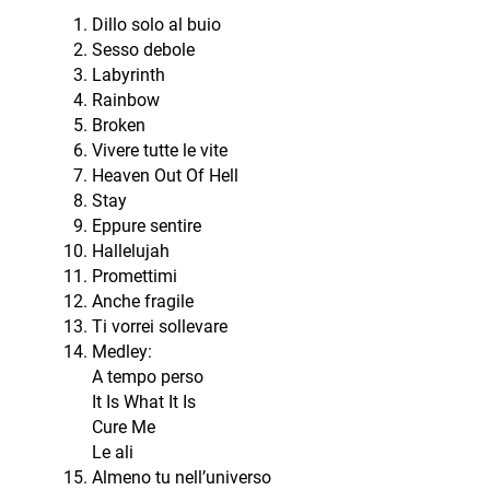
Dillo solo al buio
Sesso debole
Labyrinth
Rainbow
Broken
Vivere tutte le vite
Heaven Out Of Hell
Stay
Eppure sentire
Hallelujah
Promettimi
Anche fragile
Ti vorrei sollevare
Medley:
A tempo perso
It Is What It Is
Cure Me
Le ali
Almeno tu nell’universo