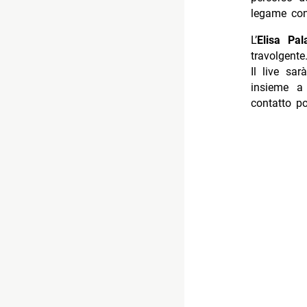
legame con 
L’
Elisa Pa
travolgente
Il live sa
insieme a
contatto po