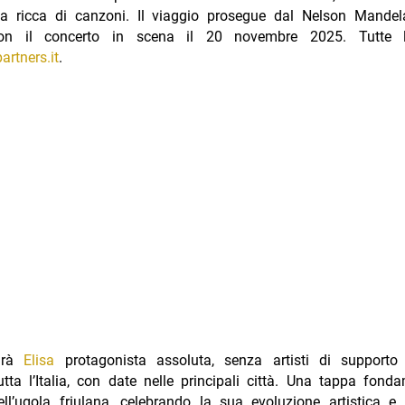
ta ricca di canzoni. Il viaggio prosegue dal Nelson Mande
on il concerto in scena il 20 novembre 2025. Tutte 
artners.it
.
edrà
Elisa
protagonista assoluta, senza artisti di supporto 
tta l’Italia, con date nelle principali città. Una tappa fond
ll’ugola friulana, celebrando la sua evoluzione artistica e