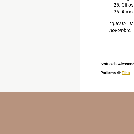
Gli os
A mod
*questa l
novembre. L
Scritto da
Alessandr
Parliamo di:
Elisa