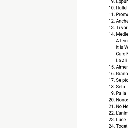
Eppur
Halle
Prome
Anche
Ti vor
Medle
A tem
It Is W
Cure 
Le ali
Almen
Brano 
Se pi
Seta
Palla 
Nonos
No He
L’ani
Luce
Toget