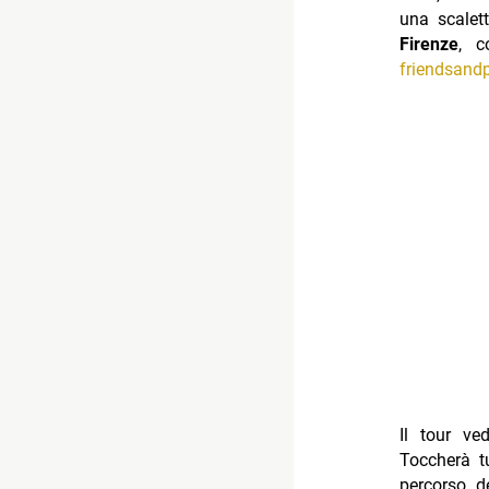
una scalet
Firenze
, c
friendsandp
Il tour v
Toccherà tu
percorso de