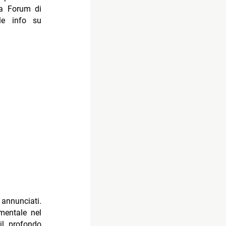
la Forum di
le info su
annunciati.
amentale nel
 il profondo