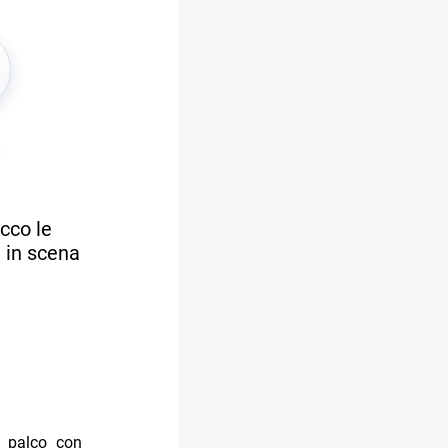
Ecco le
e in scena
l palco con