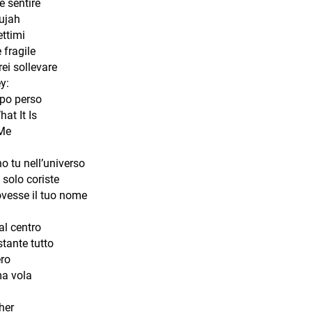
e sentire
lujah
ttimi
 fragile
rei sollevare
y:
po perso
hat It Is
Me
o tu nell’universo
solo coriste
ovesse il tuo nome
al centro
tante tutto
ro
ma vola
her