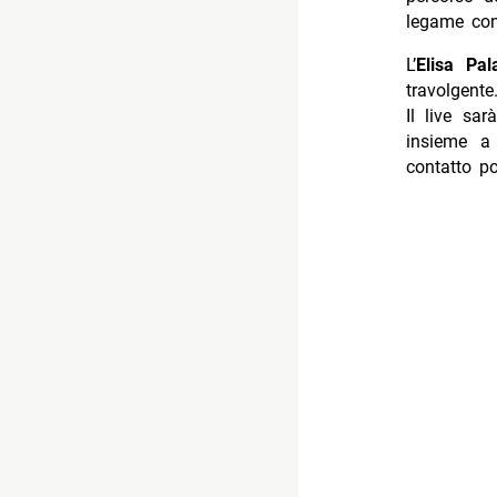
legame con 
L’
Elisa Pa
travolgente
Il live sa
insieme a
contatto po