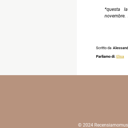
*questa l
novembre. L
Scritto da
Alessandr
Parliamo di:
Elisa
© 2024 Recensiamomusica