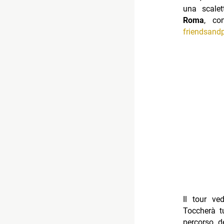
una scalet
Roma
, co
friendsandp
Il tour v
Toccherà tu
percorso de