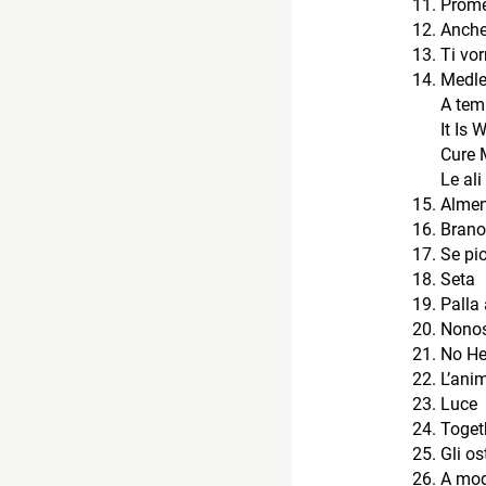
Prome
Anche
Ti vor
Medle
A tem
It Is W
Cure 
Le ali
Almen
Brano 
Se pi
Seta
Palla 
Nonos
No He
L’ani
Luce
Toget
Gli os
A mod