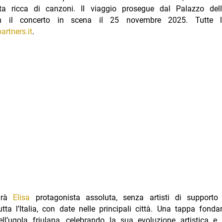
ta ricca di canzoni. Il viaggio prosegue dal Palazzo del
n il concerto in scena il 25 novembre 2025. Tutte 
artners.it
.
edrà
Elisa
protagonista assoluta, senza artisti di supporto 
tta l’Italia, con date nelle principali città. Una tappa fond
ll’ugola friulana, celebrando la sua evoluzione artistica e