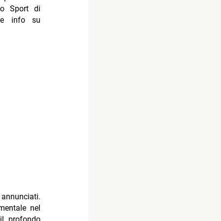
lo Sport di
le info su
annunciati.
amentale nel
 il profondo