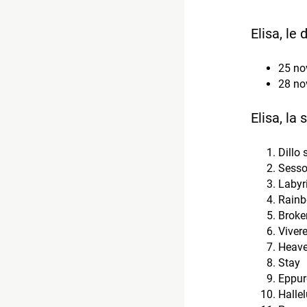
Elisa, le
25 no
28 no
Elisa, la
Dillo 
Sesso
Labyr
Rain
Broke
Vivere
Heave
Stay
Eppur
Halle