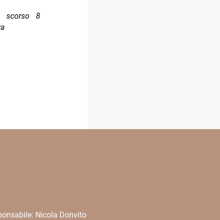
o scorso 8
ra
onsabile: Nicola Donvito