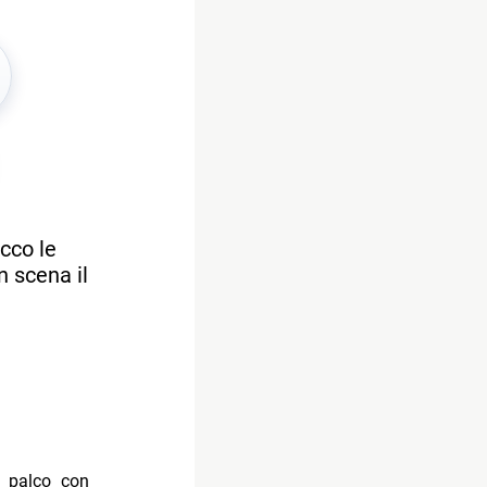
Ecco le
n scena il
l palco con