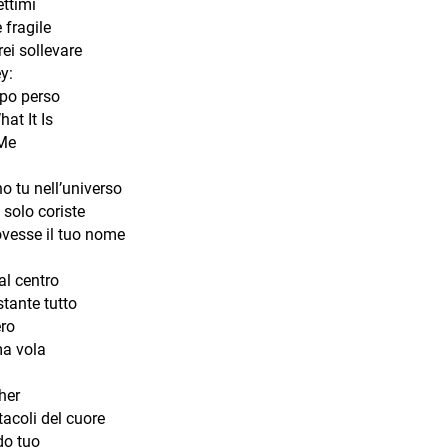
ttimi
 fragile
rei sollevare
y:
po perso
hat It Is
Me
o tu nell’universo
solo coriste
ovesse il tuo nome
al centro
tante tutto
ro
ma vola
her
tacoli del cuore
o tuo