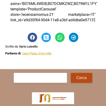
asins=’B076ML4WDB,B07DCMKZWZ,B079M1L1FY’
template=’ProductCarousel’
store=’recensiamomus-21′ marketplace=’IT’
link_id=’e9d30f84-90d4-11e8-a3bf-ad4dbe0e9713′]
Scritto da
Ilario Luisetto
Parliamo di:
Capo Plaza
,
Emis Killa
Ricerca
per: