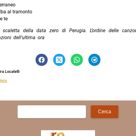
erraneo
lba al tramonto
e te
 scaletta della data zero di Perugia. L’ordine delle canzo
azioni dell’ultima ora
a Locatelli
Meta
Ricerca
per: