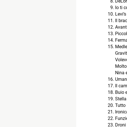
DeLo
Io ti 
Levi’s
Il bra
Avant
Picco
Ferma 
Medle
Gravi
Volevo
Molto
Nina 
Uman
Il ca
Buio e
Stella
Tutto 
Ironic
Funzio
Droni