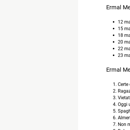
Ermal Met
12 ma
15 ma
18 ma
20 ma
22 ma
23 ma
Ermal Met
Certe
Ragaz
Vietat
Oggi 
Spagh
Almen
Non m