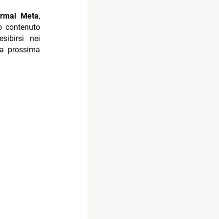
rmal Meta
,
o contenuto
sibirsi nei
lla prossima