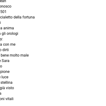
rean
conosco
 501
ccialetto della fortuna
i
la anima
gli orologi
y:
ta con me
 dirti
 bene molto male
e Sara
o
mpione
 luce
 stellina
già visto
a
ni vitali