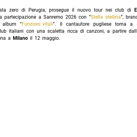
ta zero di Perugia, prosegue il nuovo tour nei club di
E
la partecipazione a Sanremo 2026 con “
Stella stellina
”, bran
 album “
Funzioni vitali
”. Il cantautore pugliese torna a e
club italiani con una scaletta ricca di canzoni, a partire da
cena a
Milano
il 12 maggio.