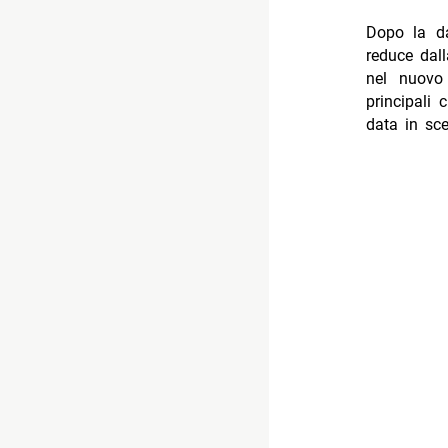
Dopo la da
reduce dal
nel nuovo
principali 
data in s