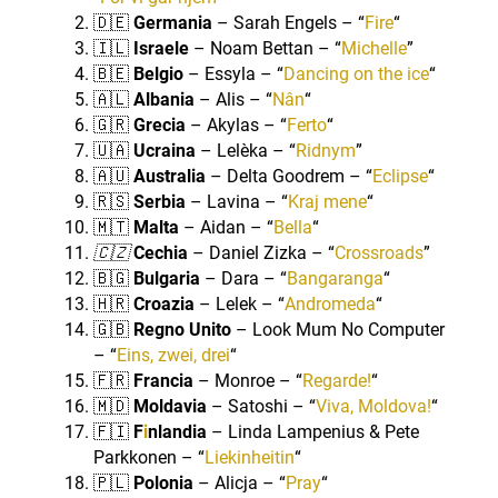
🇩🇪
Germania
– Sarah Engels – “
Fire
“
🇮🇱
Israele
– Noam Bettan – “
Michelle
”
🇧🇪
Belgio
– Essyla – “
Dancing on the ice
“
🇦🇱
Albania
– Alis – “
Nân
“
🇬🇷
Grecia
– Akylas – “
Ferto
“
🇺🇦
Ucraina
– Lelèka – “
Ridnym
”
🇦🇺
Australia
– Delta Goodrem – “
Eclipse
“
🇷🇸
Serbia
– Lavina – “
Kraj mene
“
🇲🇹
Malta
– Aidan – “
Bella
“
🇨🇿
Cechia
– Daniel Zizka – “
Crossroads
”
🇧🇬
Bulgaria
– Dara – “
Bangaranga
“
🇭🇷
Croazia
– Lelek – “
Andromeda
“
🇬🇧
Regno Unito
– Look Mum No Computer
– “
Eins, zwei, drei
“
🇫🇷
Francia
– Monroe – “
Regarde!
“
🇲🇩
Moldavia
– Satoshi – “
Viva, Moldova!
“
🇫🇮
F
i
nlandia
– Linda Lampenius & Pete
Parkkonen – “
Liekinheitin
“
🇵🇱
Polonia
– Alicja – “
Pray
“