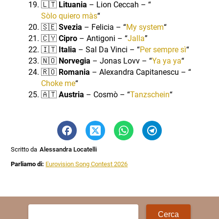
🇱🇹
Lituania
– Lion Ceccah – “
Sòlo quiero màs
“
🇸🇪
Svezia
– Felicia – “
My system
“
🇨🇾
Cipro
– Antigoni – “
Jalla
”
🇮🇹
Italia
– Sal Da Vinci – “
Per sempre sì
“
🇳🇴
Norvegia
– Jonas Lovv – “
Ya ya ya
“
🇷🇴
Romania
– Alexandra Capitanescu – “
Choke me
“
🇦🇹
Austria
– Cosmò – “
Tanzschein
“
Scritto da
Alessandra Locatelli
Parliamo di:
Eurovision Song Contest 2026
Ricerca