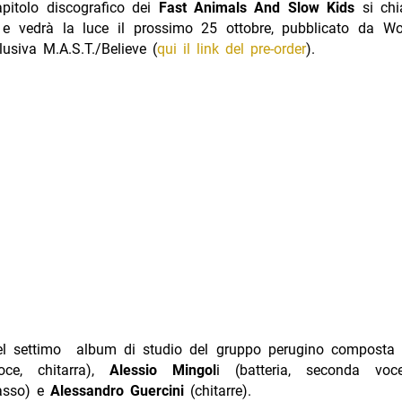
apitolo discografico dei
Fast Animals And Slow Kids
si ch
e vedrà la luce il prossimo 25 ottobre, pubblicato da W
lusiva M.A.S.T./Believe (
qui il link del pre-order
).
del settimo album di studio del gruppo perugino compost
oce, chitarra),
Alessio Mingol
i (batteria, seconda vo
asso) e
Alessandro Guercini
(chitarre).