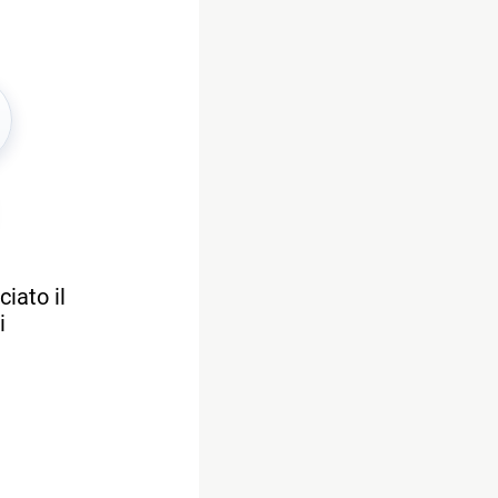
iato il
i