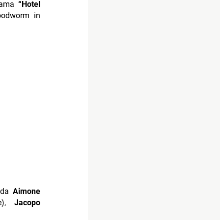
iama
“Hotel
oodworm in
a da
Aimone
ce),
Jacopo