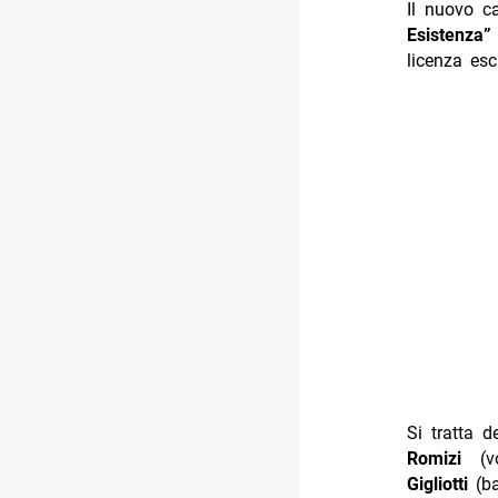
Il nuovo c
Esistenza”
licenza esc
Si tratta 
Romizi
(v
Gigliotti
(b