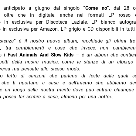
o, anticipato a giugno dal singolo
“Come no”
, dal 28 o
le, oltre che in digitale, anche nei formati LP rosso 
to in esclusiva per Discoteca Laziale, LP bianco autogr
 in esclusiva per Amazon, LP grigio e CD disponibili in tutti 
istenza” è il nostro nuovo album, racchiude gli ultimi tre
te, tra cambiamenti e cose che invece, non cambier
no i
Fast Animals And Slow Kids
–
è un album che contien
petti della nostra musica, come le stanze di un albergo 
versa ma pensate allo stesso modo.
o fatto di canzoni che parlano di feste dalle quali sc
 che ti riportano a casa e dell’inferno che abbiamo den
 è un luogo della nostra mente dove può entrare chiunque l
i possa far sentire a casa, almeno per una notte
».