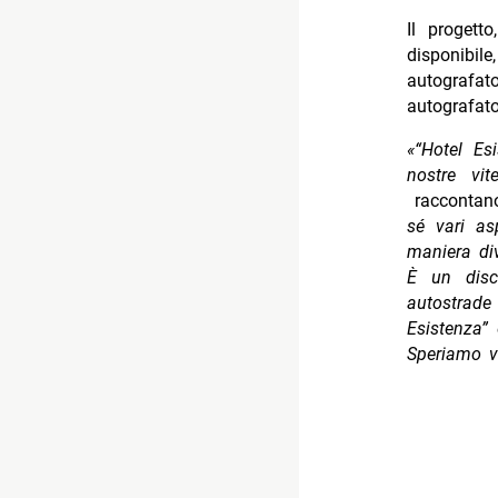
Il progett
disponibi
autografa
autografato
«“Hotel Es
nostre vi
racconta
sé vari as
maniera di
È un disc
autostrade
Esistenza”
Speriamo v