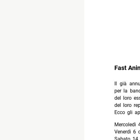
Fast Ani
Il già ann
per la ban
del loro es
del loro re
Ecco gli a
Mercoledì 
Venerdì 6 
Sabato 14