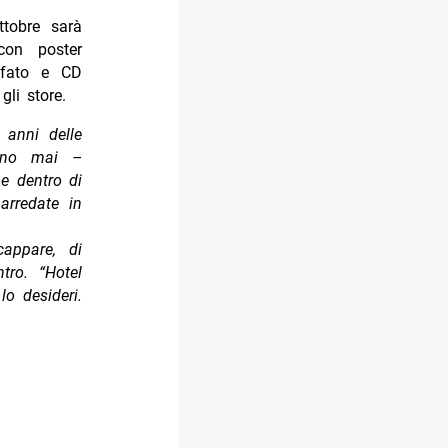
ttobre sarà
con poster
afato e CD
gli store.
 anni delle
anno mai –
e dentro di
arredate in
appare, di
tro. “
Hotel
o desideri.