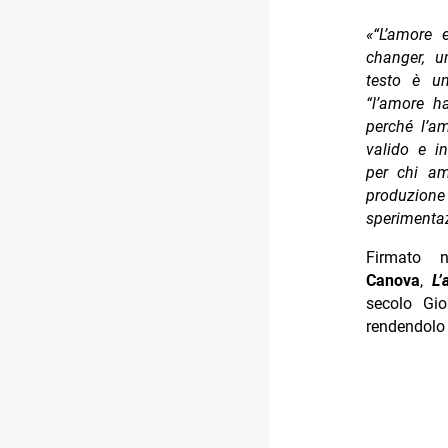
«“L’amore 
changer, u
testo è un
“l’amore h
perché l’a
valido e i
per chi am
produzione
sperimentaz
Firmato 
Canova
,
L
secolo Gio
rendendolo 