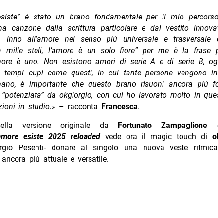
esiste” è stato un brano fondamentale per il mio percor
na canzone dalla scrittura particolare e dal vestito innovat
 inno all’amore nel senso più universale e trasversale 
a mille steli, l’amore è un solo fiore” per me è la frase p
more è uno. Non esistono amori di serie A e di serie B, o
n tempi cupi come questi, in cui tante persone vengono invi
ano, è importante che questo brano risuoni ancora più fo
 “potenziata” da okgiorgio, con cui ho lavorato molto in que
ioni in studio.
»
– racconta
Francesca
.
nella versione originale da
Fortunato Zampaglione
’amore esiste 2025 reloaded
vede ora il magic touch di
o
rgio Pesenti- donare al singolo una nuova veste ritmic
ancora più attuale e versatile.