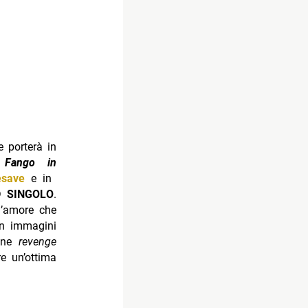
e porterà in
o
Fango in
esave
e in
D SINGOLO
.
’amore che
on immagini
ione
revenge
e un’ottima