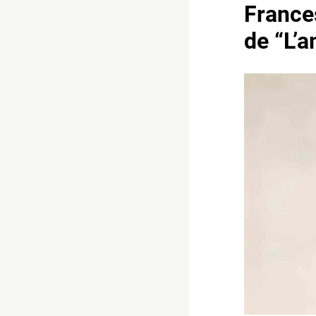
Frances
de “L’