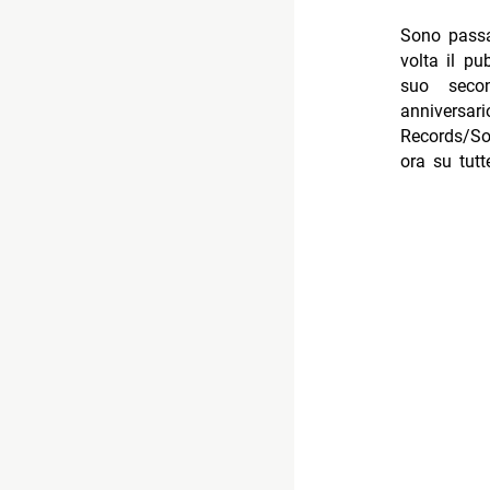
Sono passa
volta il pu
suo sec
anniversar
Records/So
ora su tutte