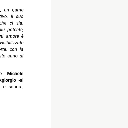
so, un game
ivo. Il suo
che ci sia.
iù potente,
gni amore è
sibilizzate
rte, con la
sto anno di
e
Michele
kgiorgio
-al
a e sonora,