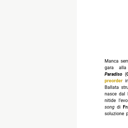
Manca sem
gara al
Paradiso
(
preorder
in
Ballata str
nasce dal 
nitide l’e
song
di
Fr
soluzione p