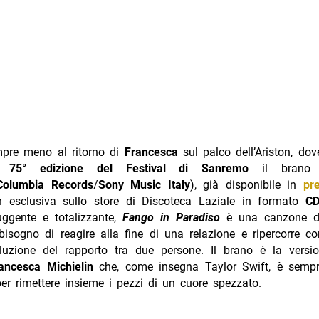
pre meno al ritorno di
Francesca
sul palco dell’Ariston, dov
la
75° edizione del Festival di Sanremo
il bran
Columbia Records
/
Sony Music Italy
), già disponibile in
pr
 esclusiva sullo store di Discoteca Laziale in formato
C
uggente e totalizzante,
Fango in Paradiso
è una canzone d
bisogno di reagire alla fine di una relazione e ripercorre c
voluzione del rapporto tra due persone. Il brano è la vers
ancesca Michielin
che, come insegna Taylor Swift, è sempr
er rimettere insieme i pezzi di un cuore spezzato.