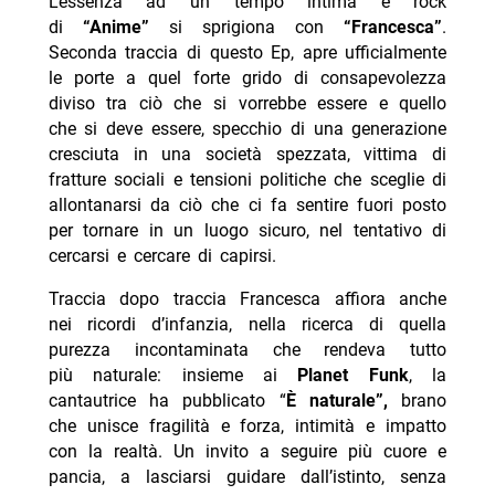
L’essenza ad un tempo intima e rock
di
“
Anime”
si sprigiona con
“Francesca”
.
Seconda traccia di questo Ep, apre ufficialmente
le porte a quel forte grido di consapevolezza
diviso tra ciò che si vorrebbe essere e quello
che si deve essere, specchio di una generazione
cresciuta in una società spezzata, vittima di
fratture sociali e tensioni politiche che sceglie di
allontanarsi da ciò che ci fa sentire fuori posto
per tornare in un luogo sicuro, nel tentativo di
cercarsi e cercare di capirsi.
Traccia dopo traccia
Francesca affiora anche
nei ricordi d’infanzia, nella ricerca di quella
purezza incontaminata che rendeva tutto
più naturale: insieme ai
Planet Funk
, la
cantautrice ha pubblicato “
È
naturale”,
brano
che unisce fragilità e forza, intimità e impatto
con la realtà. Un invito a seguire più cuore e
pancia, a lasciarsi guidare dall’istinto, senza