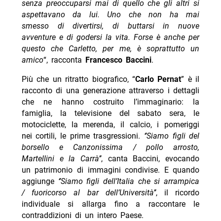
senza preoccuparsi mai di quello che gli altri si
aspettavano da lui. Uno che non ha mai
smesso di divertirsi, di buttarsi in nuove
avventure e di godersi la vita. Forse è anche per
questo che Carletto, per me, è soprattutto un
amico
“, racconta
Francesco Baccini
.
Più che un ritratto biografico, “
Carlo Pernat
” è il
racconto di una generazione attraverso i dettagli
che ne hanno costruito l’immaginario: la
famiglia, la televisione del sabato sera, le
motociclette, la merenda, il calcio, i pomeriggi
nei cortili, le prime trasgressioni.
‘’Siamo figli del
borsello e Canzonissima / pollo arrosto,
Martellini e la Carrà’’
, canta Baccini, evocando
un patrimonio di immagini condivise. E quando
aggiunge
‘’Siamo figli dell’Italia che si arrampica
/ fuoricorso al bar dell’Università’’
, il ricordo
individuale si allarga fino a raccontare le
contraddizioni di un intero Paese.