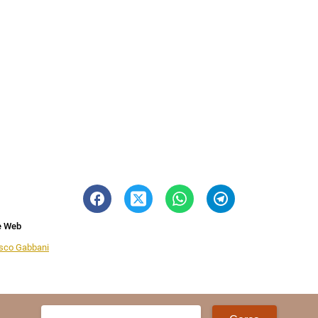
e Web
sco Gabbani
Ricerca