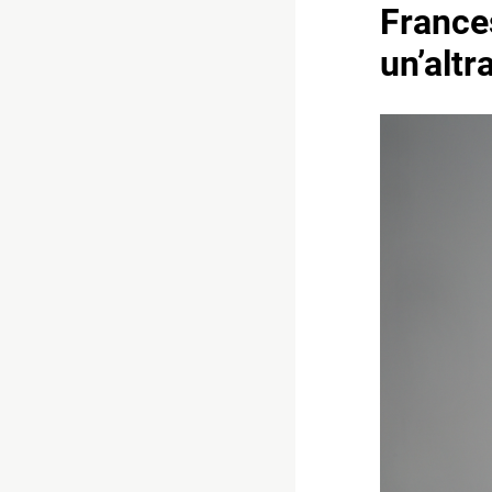
Frances
un’altr