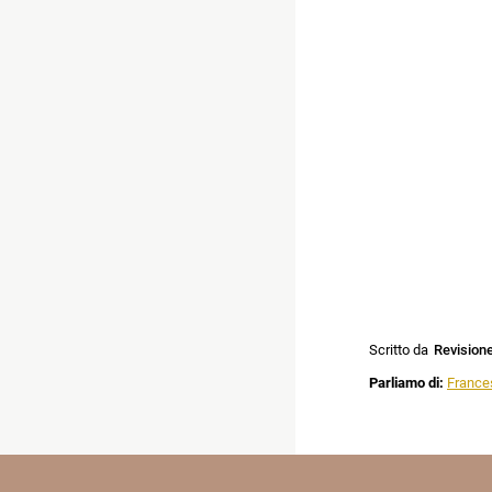
Scritto da
Revision
Parliamo di:
France