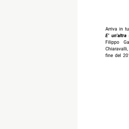
Arriva in t
E’ un’altra
Filippo G
Chiaravall
fine del 20