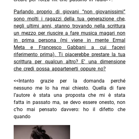
Parlando proprio di giovani “non giovanissimi”
sono molti i ragazzi della tua generazione che,
negli ultimi anni, stanno trovando nella scrittura
un mezzo per riuscire a fare musica magari non
in prima persona (mi viene in mente Ermal
Meta e Francesco Gabbani a cui facevi
riferimento prima). Ti piacerebbe prestare la tua
scrittura per qualcun altro? E’ una dimensione
che credi possa appartenerti oppure no?
<<Intanto grazie per la domanda perché
nessuno me lo ha mai chiesto. Quella di fare
l’autore è stata una proposta che mi è stata
fatta in passato ma, se devo essere onesto, non
c’ho mai pensato davvero: ho il difetto che
quando