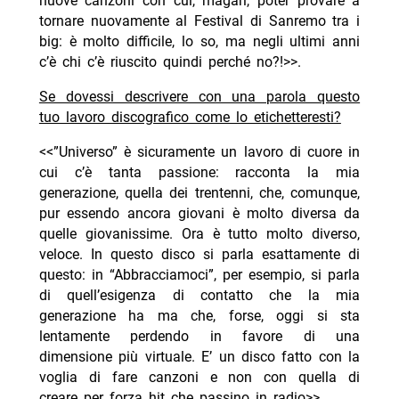
nuove canzoni con cui, magari, poter provare a
tornare nuovamente al Festival di Sanremo tra i
big: è molto difficile, lo so, ma negli ultimi anni
c’è chi c’è riuscito quindi perché no?!>>.
Se dovessi descrivere con una parola questo
tuo lavoro discografico come lo etichetteresti?
<<”Universo” è sicuramente un lavoro di cuore in
cui c’è tanta passione: racconta la mia
generazione, quella dei trentenni, che, comunque,
pur essendo ancora giovani è molto diversa da
quelle giovanissime. Ora è tutto molto diverso,
veloce. In questo disco si parla esattamente di
questo: in “Abbracciamoci”, per esempio, si parla
di quell’esigenza di contatto che la mia
generazione ha ma che, forse, oggi si sta
lentamente perdendo in favore di una
dimensione più virtuale. E’ un disco fatto con la
voglia di fare canzoni e non con quella di
creare per forza hit che passino in radio>>.