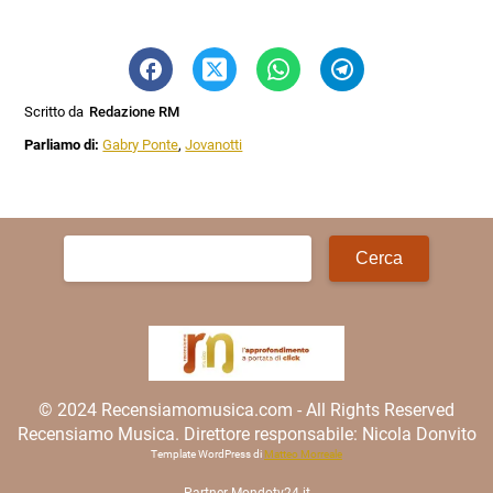
Scritto da
Redazione RM
Parliamo di:
Gabry Ponte
,
Jovanotti
Ricerca
per:
© 2024 Recensiamomusica.com - All Rights Reserved
Recensiamo Musica. Direttore responsabile: Nicola Donvito
Template WordPress di
Matteo Morreale
Partner
Mondotv24.it