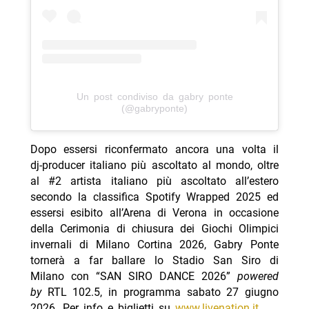
Un post condiviso da gabry ponte
(@gabryponte)
Dopo essersi riconfermato ancora una volta il
dj-producer italiano più ascoltato al mondo, oltre
al #2 artista italiano più ascoltato all’estero
secondo la classifica Spotify Wrapped 2025 ed
essersi esibito all’Arena di Verona in occasione
della Cerimonia di chiusura dei Giochi Olimpici
invernali di Milano Cortina 2026, Gabry Ponte
tornerà a far ballare lo Stadio San Siro di
Milano con “SAN SIRO DANCE 2026”
powered
by
RTL 102.5, in programma sabato 27 giugno
2026. Per info e biglietti su
www.livenation.it
.