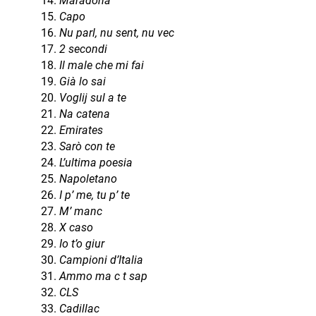
Maradona
Capo
Nu parl, nu sent, nu vec
2 secondi
Il male che mi fai
Già lo sai
Voglij sul a te
Na catena
Emirates
Sarò con te
L’ultima poesia
Napoletano
I p’ me, tu p’ te
M’ manc
X caso
Io t’o giur
Campioni d’Italia
Ammo ma c t sap
CLS
Cadillac