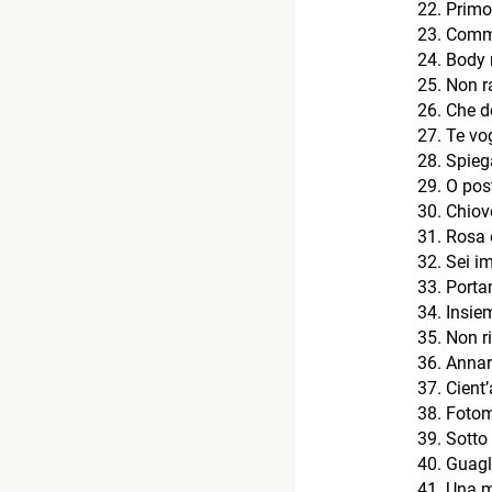
Primo
Comm
Body m
Non r
Che d
Te vo
Spieg
O pos
Chiov
Rosa 
Sei i
Porta
Insiem
Non r
Annar
Cient
Fotom
Sotto 
Guagl
Una m