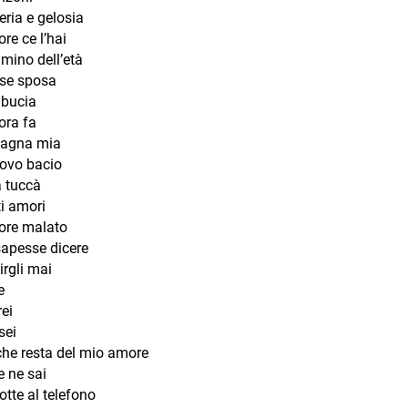
eria e gelosia
re ce l’hai
mino dell’età
se sposa
bucia
ora fa
agna mia
ovo bacio
 tuccà
i amori
ore malato
sapesse dicere
rgli mai
e
rei
sei
che resta del mio amore
e ne sai
tte al telefono