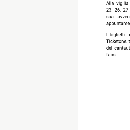
Alla vigili
23, 26, 27
sua avven
appuntamen
I biglietti
Ticketone.i
del cantaut
fans.