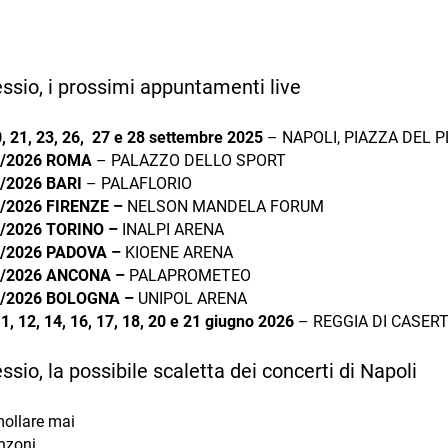
essio, i prossimi appuntamenti live
0, 21, 23, 26, 27 e 28 settembre 2025
– NAPOLI, PIAZZA DEL P
3/2026 ROMA
– PALAZZO DELLO SPORT
3/2026 BARI
– PALAFLORIO
/2026 FIRENZE –
NELSON MANDELA FORUM
3/2026 TORINO –
INALPI ARENA
4/2026 PADOVA –
KIOENE ARENA
4/2026 ANCONA –
PALAPROMETEO
4/2026 BOLOGNA –
UNIPOL ARENA
11, 12, 14, 16, 17, 18, 20 e 21 giugno 2026
– REGGIA DI CASER
essio, la possibile scaletta dei concerti di Napoli
ollare mai
nzoni