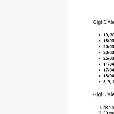
Gigi D’Al
19, 2
18/0
20/0
23/03
25/0
11/0
17/0
18/0
8, 9, 
Gigi D’Al
Non m
30 ca