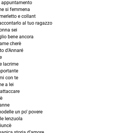
 appuntamento
e si femmena
erletto e collant
accontarlo al tuo ragazzo
onna sei
glio bene ancora
ame cherè
to d’Annaré
e
e lacrime
mportante
mi con te
e a lei
iattaccare
è
’anne
odelle un po’ povere
le lenzuola
iuncè
agica storia d’amore