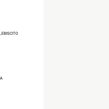
LEBISCITO
TA