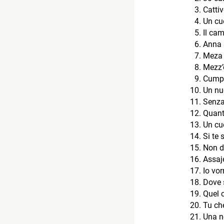
Cattiv
Un cuo
Il cam
Anna 
Meza 
Mezz’
Cump
Un nu
Senza
Quant
Un cu
Si te 
Non di
Assaj
Io vor
Dove 
Quel 
Tu ch
Una no