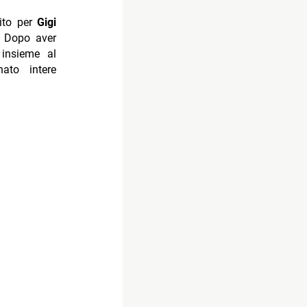
cito per
Gigi
. Dopo aver
à insieme al
ato intere