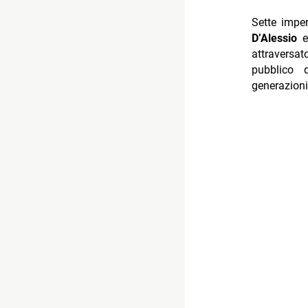
Sette imper
D’Alessio
e 
attraversat
pubblico 
generazioni