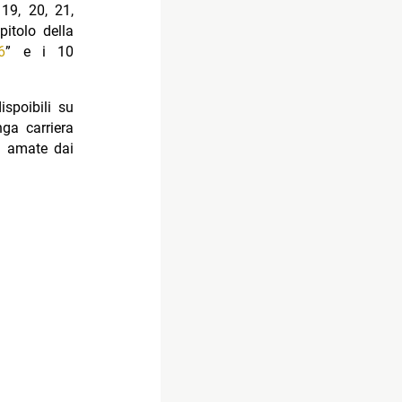
 19, 20, 21,
itolo della
6
” e i 10
ispoibili su
nga carriera
to amate dai