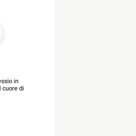
essio in
l cuore di