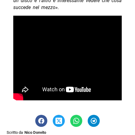
un disco e l’altro è interessante vedere che cosa
succede nel mezzo»
.
Scritto da
Nico Donvito