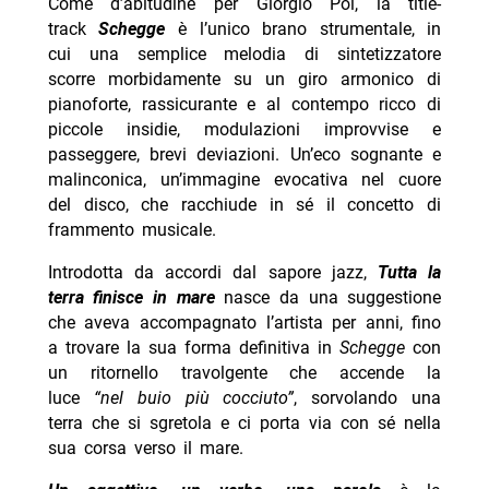
Come d’abitudine per Giorgio Poi, la title-
track
Schegge
è l’unico brano strumentale, in
cui una semplice melodia di sintetizzatore
scorre morbidamente su un giro armonico di
pianoforte, rassicurante e al contempo ricco di
piccole insidie, modulazioni improvvise e
passeggere, brevi deviazioni. Un’eco sognante e
malinconica, un’immagine evocativa nel cuore
del disco, che racchiude in sé il concetto di
frammento musicale.
Introdotta da accordi dal sapore jazz,
Tutta la
terra finisce in mare
nasce da una suggestione
che aveva accompagnato l’artista per anni, fino
a trovare la sua forma definitiva in
Schegge
con
un ritornello travolgente che accende la
luce
“nel buio più cocciuto”
, sorvolando una
terra che si sgretola e ci porta via con sé nella
sua corsa verso il mare.