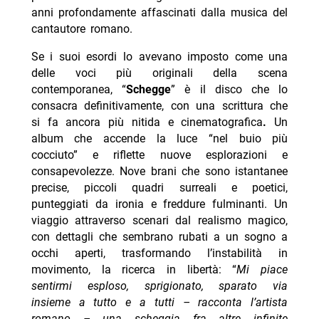
anni profondamente affascinati dalla musica del
cantautore romano.
Se i suoi esordi lo avevano imposto come una
delle voci più originali della scena
contemporanea, “
Schegge
” è il disco che lo
consacra definitivamente, con una scrittura che
si fa ancora più nitida e cinematografica
.
Un
album che accende la luce “nel buio più
cocciuto” e riflette nuove esplorazioni e
consapevolezze. Nove brani che sono istantanee
precise, piccoli quadri surreali e poetici,
punteggiati da ironia e freddure fulminanti. Un
viaggio attraverso scenari dal realismo magico,
con dettagli che sembrano rubati a un sogno a
occhi aperti, trasformando l’instabilità in
movimento, la ricerca in libertà: “
Mi piace
sentirmi esploso, sprigionato, sparato via
insieme a tutto e a tutti – racconta l’artista
romano – una scheggia fra altre infinite