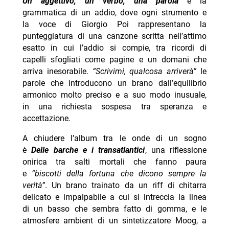
Un aggettivo, un verbo, una parola
è la
grammatica di un addio, dove ogni strumento e
la voce di Giorgio Poi rappresentano la
punteggiatura di una canzone scritta nell’attimo
esatto in cui l’addio si compie, tra ricordi di
capelli sfogliati come pagine e un domani che
arriva inesorabile.
“Scrivimi, qualcosa arriverà”
le
parole che introducono un brano dall’equilibrio
armonico molto preciso e a suo modo inusuale,
in una richiesta sospesa tra speranza e
accettazione.
A chiudere l’album tra le onde di un sogno
è
Delle barche e i transatlantici
, una riflessione
onirica tra salti mortali che fanno paura
e
“biscotti della fortuna che dicono sempre la
verità”
. Un brano trainato da un riff di chitarra
delicato e impalpabile a cui si intreccia la linea
di un basso che sembra fatto di gomma, e le
atmosfere ambient di un sintetizzatore Moog, a